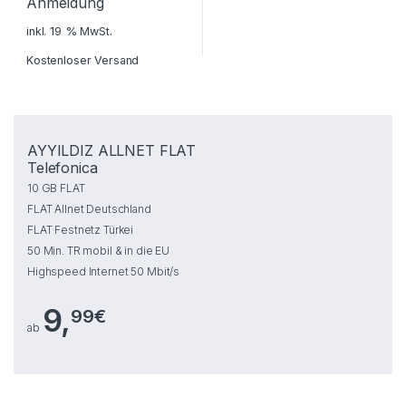
Anmeldung
inkl. 19 % MwSt.
Kostenloser Versand
AYYILDIZ ALLNET FLAT
Telefonica
10 GB FLAT
FLAT Allnet Deutschland
FLAT Festnetz Türkei
50 Min. TR mobil & in die EU
Highspeed Internet 50 Mbit/s
9,
99€
ab