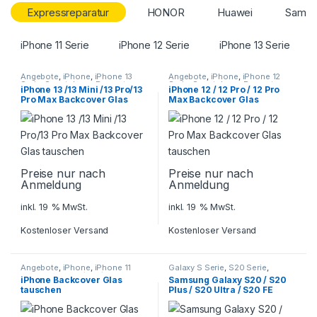
Expressreparatur
HONOR
Huawei
Samsu
iPhone 11 Serie
iPhone 12 Serie
iPhone 13 Serie
Angebote
,
iPhone
,
iPhone 13
Angebote
,
iPhone
,
iPhone 12
Serie
,
Smartphone Reparatur
Serie
,
Smartphone Reparatur
iPhone 13 /13 Mini /13 Pro/13
iPhone 12 / 12 Pro / 12 Pro
Pro Max Backcover Glas
Max Backcover Glas
tauschen
tauschen
Preise nur nach
Preise nur nach
Anmeldung
Anmeldung
inkl. 19 % MwSt.
inkl. 19 % MwSt.
Kostenloser Versand
Kostenloser Versand
Angebote
,
iPhone
,
iPhone 11
Galaxy S Serie
,
S20 Serie
,
Serie
,
iPhone X / XS / XS Max
,
Samsung
,
Smartphone
iPhone Backcover Glas
Samsung Galaxy S20 / S20
iPhone XR
,
Smartphone
Reparatur
tauschen
Plus / S20 Ultra / S20 FE
Reparatur
Backcover Reparatur