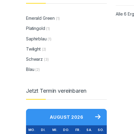
Alle 6 E
Emerald Green
(1)
Platingold
(1)
Saphirblau
(1)
Twilight
(2)
Schwarz
(3)
Blau
(2)
Jetzt Termin vereinbaren
AUGUST 2026
MO.
DI.
MI.
DO.
FR.
SA.
SO.