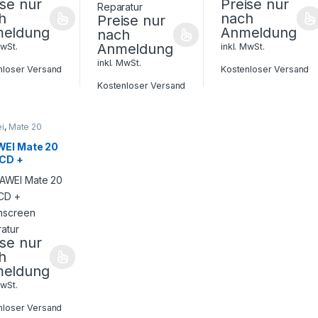
ise nur
Preise nur
h
nach
Preise nur
eldung
Anmeldung
nach
Anmeldung
MwSt.
inkl. MwSt.
inkl. MwSt.
nloser Versand
Kostenloser Versand
Kostenloser Versand
i
,
Mate 20
EI Mate 20
LCD +
hscreen
ratur
ise nur
h
eldung
MwSt.
nloser Versand