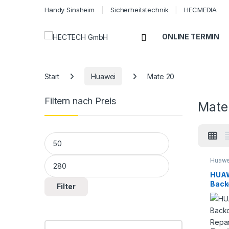
Handy Sinsheim
Sicherheitstechnik
HECMEDIA
Open
ONLINE TERMIN
Start
Huawei
Mate 20
Filtern nach Preis
Mate
Min. Preis
Max. Preis
Huawe
HUAW
Back
Filter
Repa