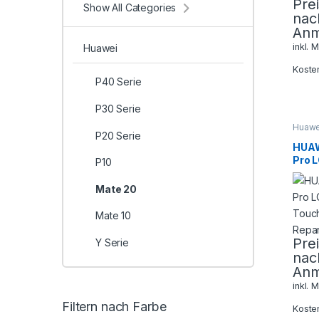
Pre
Show All Categories
nac
Anm
inkl. 
Huawei
Koste
P40 Serie
P30 Serie
Huawe
P20 Serie
HUAW
Pro 
P10
Touc
Repa
Mate 20
Mate 10
Pre
Y Serie
nac
Anm
inkl. 
Filtern nach Farbe
Koste