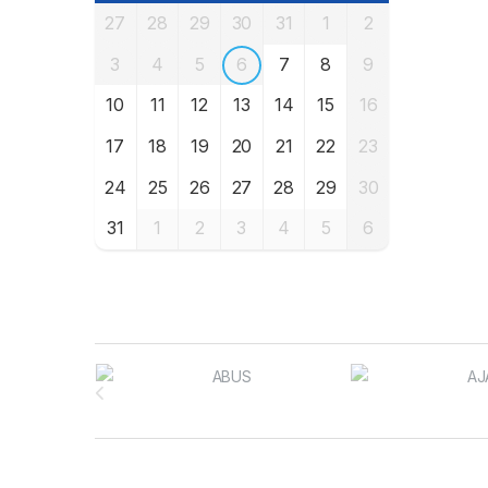
27
28
29
30
31
1
2
3
4
5
6
7
8
9
10
11
12
13
14
15
16
17
18
19
20
21
22
23
24
25
26
27
28
29
30
31
1
2
3
4
5
6
Brands Carousel