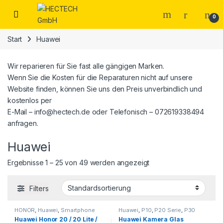
Open
0
Start
Huawei
Wir reparieren für Sie fast alle gängigen Marken.
Wenn Sie die Kosten für die Reparaturen nicht auf unsere
Website finden, können Sie uns den Preis unverbindlich und
kostenlos per
E-Mail – info@hectech.de oder Telefonisch – 072619338494
anfragen.
Huawei
Ergebnisse 1 – 25 von 49 werden angezeigt
Filters
HONOR
,
Huawei
,
Smartphone
Huawei
,
P10
,
P20 Serie
,
P30
Reparatur
Serie
,
P40 Serie
,
Smartphone
Huawei Honor 20 / 20 Lite /
Huawei Kamera Glas
Reparatur