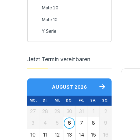
Mate 20
Mate 10
Y Serie
Jetzt Termin vereinbaren
AUGUST 2026
MO.
DI.
MI.
DO.
FR.
SA.
SO.
27
28
29
30
31
1
2
3
4
5
6
7
8
9
10
11
12
13
14
15
16