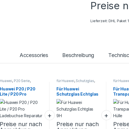
Preise 
Lieferzeit:
DHL Paket 
Accessories
Beschreibung
Technis
Huawei
,
P20 Serie
,
für Huawei
,
Schutzglas
,
für Huawe
Smartphone Reparatur
Smartphone Zubehör
Schutzhül
Smartpho
Huawei P20 / P20
Für Huawei
Für Hu
Lite / P20 Pro
Schutzglas Echtglas
Transpa
Ladebuchse
9H
Hülle
Reparatur
Preise nur nach
Preise nur nach
Preis