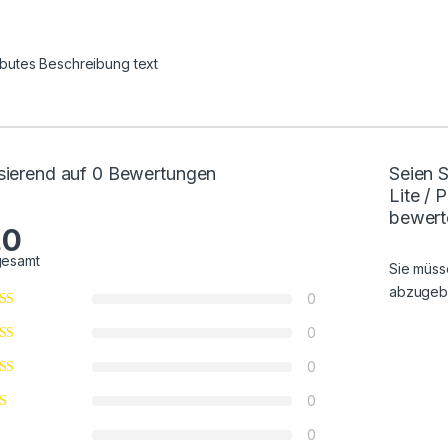
ributes Beschreibung text
sierend auf 0 Bewertungen
Seien S
Lite /
bewert
.0
gesamt
Sie müs
abzugeb
0
0
0
0
0