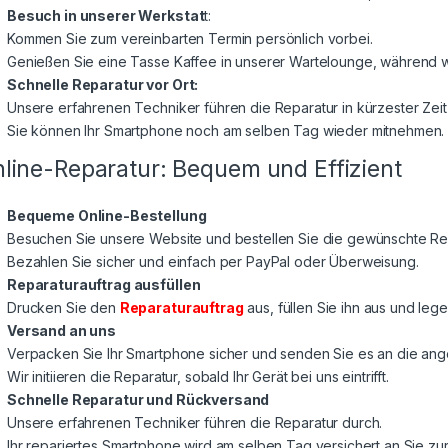
Besuch in unserer Werkstat
t:
Kommen Sie zum vereinbarten Termin persönlich vorbei.
Genießen Sie eine Tasse Kaffee in unserer Wartelounge, während wi
Schnelle Reparatur vor Ort:
Unsere erfahrenen Techniker führen die Reparatur in kürzester Zeit
Sie können Ihr Smartphone noch am selben Tag wieder mitnehmen.
line-Reparatur: Bequem und Effizient
Bequeme Online-Bestellung
Besuchen Sie unsere Website und bestellen Sie die gewünschte Rep
Bezahlen Sie sicher und einfach per PayPal oder Überweisung.
Reparaturauftrag ausfüllen
Drucken Sie den
Reparaturauftrag
aus, füllen Sie ihn aus und lege
Versand an uns
Verpacken Sie Ihr Smartphone sicher und senden Sie es an die a
Wir initiieren die Reparatur, sobald Ihr Gerät bei uns eintrifft.
Schnelle Reparatur und Rückversand
Unsere erfahrenen Techniker führen die Reparatur durch.
Ihr repariertes Smartphone wird am selben Tag versichert an Sie z