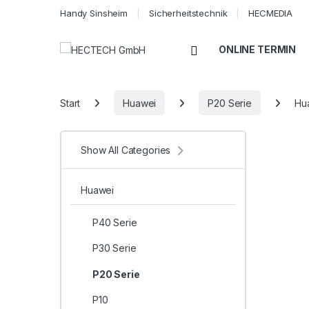
Handy Sinsheim
Sicherheitstechnik
HECMEDIA
Open
ONLINE TERMIN
Start
Huawei
P20 Serie
Hua
Show All Categories
Huawei
P40 Serie
P30 Serie
P20 Serie
P10