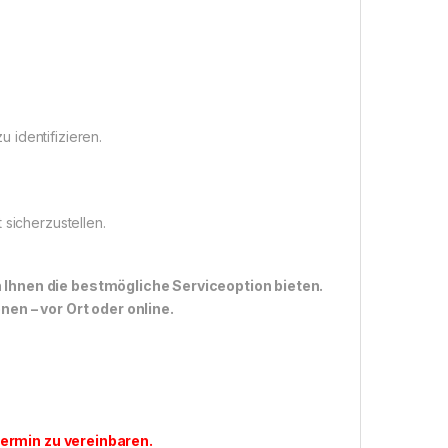
 identifizieren.
 sicherzustellen.
n Ihnen die bestmögliche Serviceoption bieten.
n – vor Ort oder online.
ermin zu vereinbaren
.