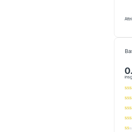
Att
Ba
0
ins