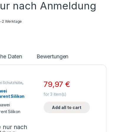
nur nach Anmeldung
1-2 Werktage
che Daten
Bewertungen
79,97
€
i Schutzhülle
,
len
,
ne Zubehör
awei
for
3
item(s)
rent Silikon
Add all to cart
e nur nach