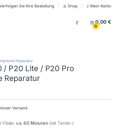
Verfolgen Sie Ihre Bestellung
Shop
Mein Konto
My Account
0,00
€
0
rtphone Reparatur
/ P20 Lite / P20 Pro
 Reparatur
nloser Versand
 Filiale:
ca. 60 Minuten
(mit Termin )