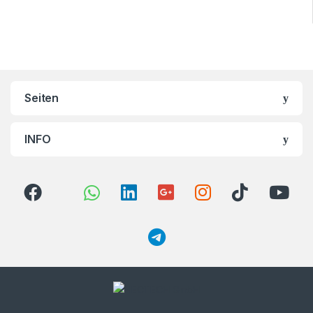
Brands Carousel
Seiten
INFO