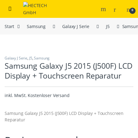
Open
0
Start
Samsung
Galaxy J Serie
J5
Samsung
Galaxy J Serie
,
J5
,
Samsung
Samsung Galaxy J5 2015 (J500F) LCD
Display + Touchscreen Reparatur
inkl. MwSt.
Kostenloser Versand
Samsung Galaxy J5 2015 (J500F) LCD Display + Touchscreen
Reparatur