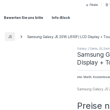
Filiale
Bewerten Sie uns bitte
Info-Block
J5
Samsung Galaxy J5 2016 (J510F) LCD Display + To
Galaxy J Serie
,
J5
,
Sam
Samsung Ga
Display + 
inkl. MwSt.
Kostenlose
Samsung Galaxy J5 2
Preise 