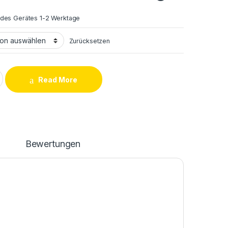
 des Gerätes 1-2 Werktage
Zurücksetzen
 2016 (J510F) LCD Display + Touchscreen Reparatur quantity
Read More
n
Bewertungen