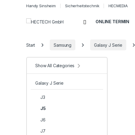
Handy Sinsheim
Sicherheitstechnik
HECMEDIA
Open
ONLINE TERMIN
Start
Samsung
Galaxy J Serie
Show All Categories
Galaxy J Serie
J3
J5
J6
J7