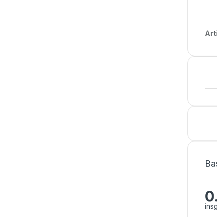
Art
Ba
0
ins