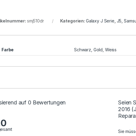
ikelnummer:
smj510dr
Kategorien:
Galaxy J Serie
,
J5
,
Sams
Farbe
Schwarz, Gold, Weiss
sierend auf 0 Bewertungen
Seien S
2016 (
Repara
.0
gesamt
Sie müs