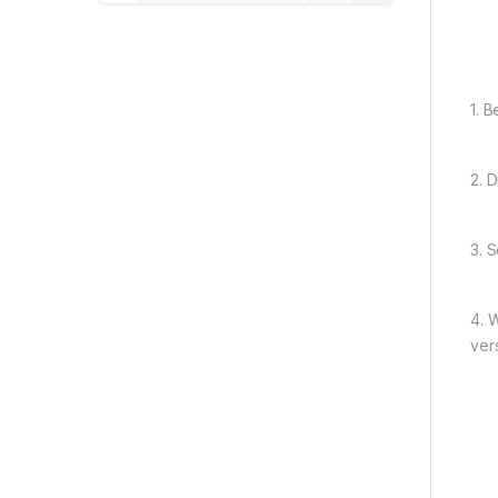
1. 
2. 
3. 
4. 
ver