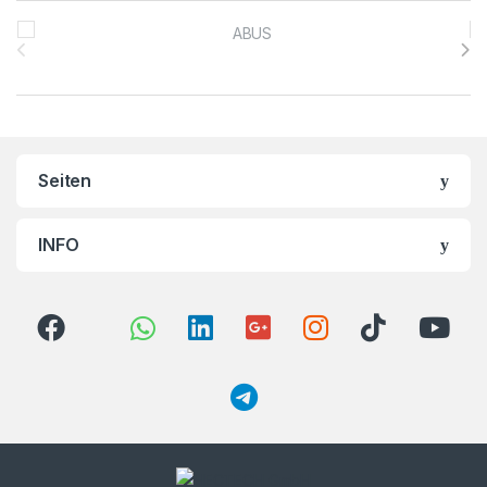
Brands Carousel
Seiten
INFO