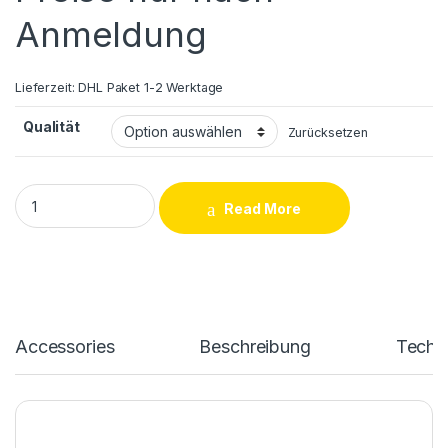
Anmeldung
Lieferzeit:
DHL Paket 1-2 Werktage
Qualität
Zurücksetzen
Huawei P30 / P30 Lite / P30 Pro Akku Reparatur quantity
Read More
Accessories
Beschreibung
Techn