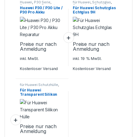
Huawei
,
P30 Serie
,
für Huawei
,
Schutzglas
,
Smartphone Reparatur
Smartphone Zubehör
Huawei P30 / P30 Lite /
Für Huawei Schutzglas
P30 Pro Akku
Echtglas 9H
Reparatur
Preise nur nach
Preise nur nach
Anmeldung
Anmeldung
inkl. MwSt.
inkl. 19 % MwSt.
Kostenloser Versand
Kostenloser Versand
für Huawei Schutzhülle
,
Schutzhüllen
,
Für Huawei
Smartphone Zubehör
Transparent Silikon
Hülle
Preise nur nach
Anmeldung