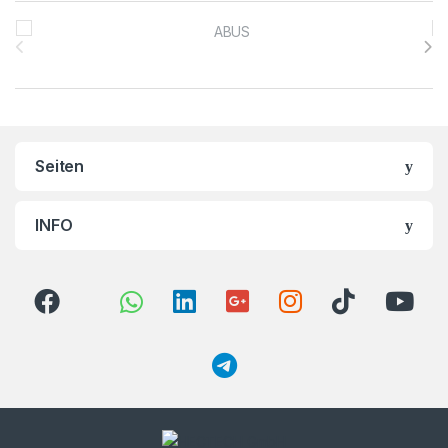
Brands Carousel
Seiten
INFO