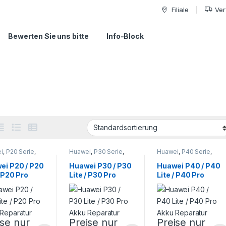
Filiale
Ver
Bewerten Sie uns bitte
Info-Block
i
,
P20 Serie
,
Huawei
,
P30 Serie
,
Huawei
,
P40 Serie
,
phone
Smartphone
Smartphone
atur
Reparatur
Reparatur
ei P20 / P20
Huawei P30 / P30
Huawei P40 / P40
/ P20 Pro
Lite / P30 Pro
Lite / P40 Pro
 Reparatur
Akku Reparatur
Akku Reparatur
ise nur
Preise nur
Preise nur