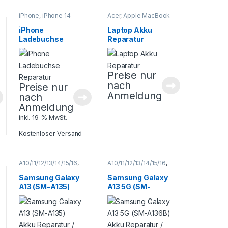
iPhone
,
iPhone 14
Acer
,
Apple MacBook
Serie
,
iPhone 15
Air
,
Apple MacBook
Serie
,
Smartphone
Pro
,
Asus
,
Dell
,
HP
,
iPhone
Laptop Akku
Reparatur
Huawei Matebook
,
Ladebuchse
Reparatur
Laptop Reparatur
,
Lenovo
,
Microsoft
,
Reparatur
Samsung Galaxy
Book
Preise nur
nach
Preise nur
Anmeldung
nach
Anmeldung
inkl. 19 % MwSt.
Kostenloser Versand
A10/11/12/13/14/15/16
,
A10/11/12/13/14/15/16
,
Galaxy A Serie
,
Galaxy A Serie
,
Samsung
,
Samsung
,
Samsung Galaxy
Samsung Galaxy
Smartphone
Smartphone
A13 (SM-A135)
A13 5G (SM-
Reparatur
Reparatur
Akku Reparatur /
A136B) Akku
Tausch
Reparatur /
Tausch