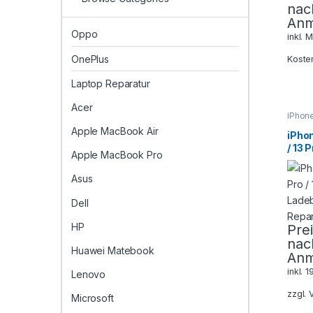
nac
Anm
Oppo
inkl. 
OnePlus
Koste
Laptop Reparatur
Acer
iPhon
Serie
,
Apple MacBook Air
Repar
iPhon
/ 13 
Apple MacBook Pro
Lade
Repa
Asus
Dell
HP
Pre
nac
Huawei Matebook
Anm
inkl. 
Lenovo
zzgl.
Microsoft