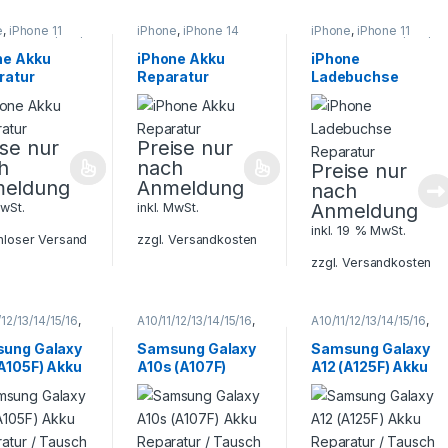
e
,
iPhone 11
iPhone
,
iPhone 14
iPhone
,
iPhone 11
iPhone X / XS /
Serie
,
iPhone 15
Serie
,
iPhone X / XS /
x
,
iPhone XR
,
Serie
,
Smartphone
XS Max
,
iPhone XR
,
ne Akku
iPhone Akku
iPhone
phone
Reparatur
Smartphone
ratur
Reparatur
Ladebuchse
atur
Reparatur
Reparatur
ise nur
Preise nur
h
nach
Preise nur
eldung
Anmeldung
nach
Anmeldung
MwSt.
inkl. MwSt.
inkl. 19 % MwSt.
nloser Versand
zzgl.
Versandkosten
zzgl.
Versandkosten
/12/13/14/15/16
,
A10/11/12/13/14/15/16
,
A10/11/12/13/14/15/16
,
 A Serie
,
Galaxy A Serie
,
Galaxy A Serie
,
ung
,
Samsung
,
Samsung
,
ung Galaxy
Samsung Galaxy
Samsung Galaxy
phone
Smartphone
Smartphone
(A105F) Akku
A10s (A107F)
A12 (A125F) Akku
atur
Reparatur
Reparatur
atur /
Akku Reparatur /
Reparatur /
ch
Tausch
Tausch