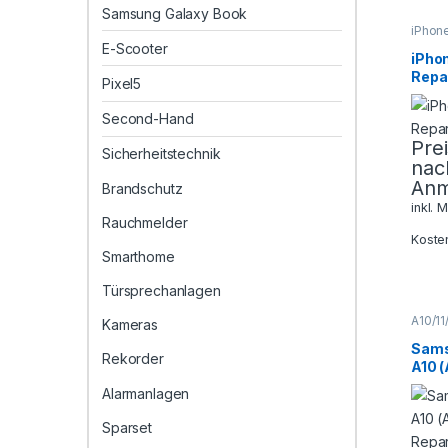
Samsung Galaxy Book
iPhon
Serie
,
E-Scooter
XS Ma
iPho
Smart
Repa
Repar
Pixel5
Second-Hand
Pre
Sicherheitstechnik
nac
Anm
Brandschutz
inkl. 
Rauchmelder
Koste
Smarthome
Türsprechanlagen
A10/11
Kameras
Galaxy
Sams
Sams
Smart
Rekorder
A10 
Repar
Repar
Alarmanlagen
Taus
Sparset