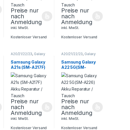
Preise nur
Preise nur
nach
nach
Anmeldung
Anmeldung
inkl. MwSt.
inkl. MwSt.
Kostenloser Versand
Kostenloser Versand
A20/21/22/23
,
Galaxy
A20/21/22/23
,
Galaxy
A Serie
,
Samsung
,
A Serie
,
Samsung
,
Smartphone
Smartphone
Samsung Galaxy
Samsung Galaxy
Reparatur
Reparatur
A21s (SM-A217F)
A22 5G(SM-
Akku Reparatur /
A226) Akku
Tausch
Reparatur /
Tausch
Preise nur
Preise nur
nach
nach
Anmeldung
Anmeldung
inkl. MwSt.
inkl. MwSt.
Kostenloser Versand
Kostenloser Versand