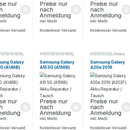
ise nur
Preise nur
Preise nur
h
nach
nach
eldung
Anmeldung
Anmeldung
MwSt.
inkl. MwSt.
inkl. MwSt.
nloser Versand
Kostenloser Versand
Kostenloser Versand
/12/13/14/15/16
,
A10/11/12/13/14/15/16
,
A20/21/22/23
,
Galaxy
 A Serie
,
Galaxy A Serie
,
A Serie
,
Samsung
,
ung
,
Samsung
,
Smartphone
ung Galaxy
Samsung Galaxy
Samsung Galaxy
phone
Smartphone
Reparatur
5G (A146B)
A15 5G (A156B)
A20e 2019
atur
Reparatur
Reparatur /
Akku Reparatur /
(A202F) Akku
ch
Tausch
Reparatur /
Tausch
ise nur
Preise nur
Preise nur
h
nach
nach
eldung
Anmeldung
Anmeldung
MwSt.
inkl. MwSt.
inkl. MwSt.
nloser Versand
Kostenloser Versand
Kostenloser Versand