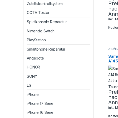
Pre
Zutrittskontrollsystem
nac
CCTV Tester
Anm
inkl. 
Spielkonsole Reparatur
Koste
Nintendo Switch
PlayStation
Smartphone Reparatur
A10/11
Galaxy
Sams
Sams
Angebote
Smart
A14 
Repar
Akku 
HONOR
Taus
SONY
LG
Pre
iPhone
nac
Anm
iPhone 17 Serie
inkl. 
iPhone 16 Serie
Koste