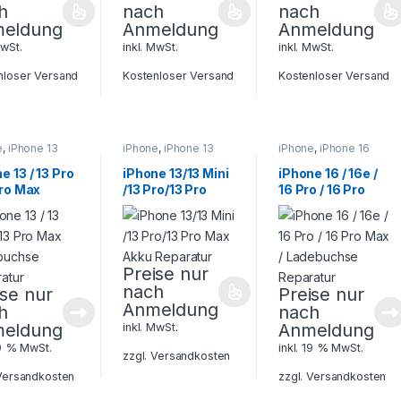
h
nach
nach
eldung
Anmeldung
Anmeldung
MwSt.
inkl. MwSt.
inkl. MwSt.
nloser Versand
Kostenloser Versand
Kostenloser Versand
e
,
iPhone 13
iPhone
,
iPhone 13
iPhone
,
iPhone 16
Smartphone
Serie
,
Smartphone
Serie
,
Smartphone
atur
Reparatur
Reparatur
e 13 / 13 Pro
iPhone 13/13 Mini
iPhone 16 / 16e /
Pro Max
/13 Pro/13 Pro
16 Pro / 16 Pro
buchse
Max Akku
Max /
ratur
Reparatur
Ladebuchse
Reparatur
Preise nur
nach
ise nur
Preise nur
Anmeldung
h
nach
eldung
Anmeldung
inkl. MwSt.
19 % MwSt.
inkl. 19 % MwSt.
zzgl.
Versandkosten
Versandkosten
zzgl.
Versandkosten