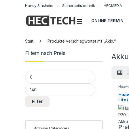
Handy Sinsheim
Sicherheitstechnik
HECMEDIA
Open
ONLINE TERMIN
Start
Produkte verschlagwortet mit „Akku“
Filtern nach Preis
Akku
Min. Preis
Max. Preis
Huawe
Smart
Repar
Huaw
Lite 
Filter
Akku
Pre
Browse Categories