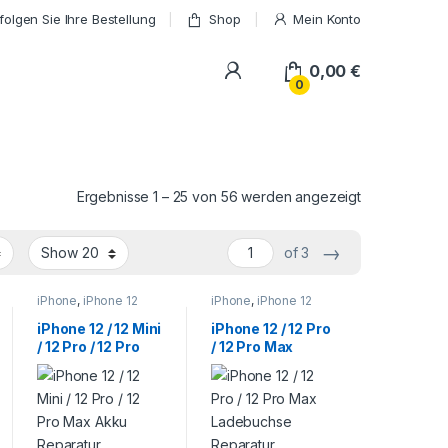
folgen Sie Ihre Bestellung
Shop
Mein Konto
My Account
0,00
€
0
Ergebnisse 1 – 25 von 56 werden angezeigt
→
of 3
iPhone
,
iPhone 12
iPhone
,
iPhone 12
Serie
,
Smartphone
Serie
,
Smartphone
Reparatur
Reparatur
iPhone 12 / 12 Mini
iPhone 12 / 12 Pro
/ 12 Pro / 12 Pro
/ 12 Pro Max
Max Akku
Ladebuchse
Reparatur
Reparatur