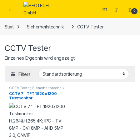
Open
0
Start
Sicherheitstechnik
CCTV Tester
CCTV Tester
Einzelnes Ergebnis wird angezeigt
Filters
CCTV Tester
,
Sicherheitstechnik
CCTV 7″ TFT 1920×1200
Testmonitor
H.264&H.265,4K; IPC – TVI
8MP – CVI 8MP – AHD 5MP
3.0; ONVIF