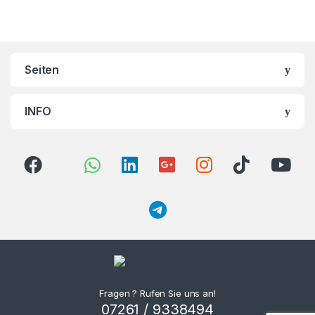
Brands Carousel
Seiten
INFO
Fragen ? Rufen Sie uns an!
07261 / 9338494