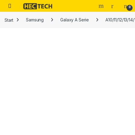
Open
0
Start
Samsung
Galaxy A Serie
A10/11/12/13/14/