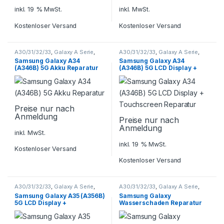
inkl. 19 % MwSt.
inkl. MwSt.
Kostenloser Versand
Kostenloser Versand
A30/31/32/33
,
Galaxy A Serie
,
A30/31/32/33
,
Galaxy A Serie
,
Samsung
,
Smartphone
Samsung
,
Smartphone
Samsung Galaxy A34
Samsung Galaxy A34
Reparatur
Reparatur
(A346B) 5G Akku Reparatur
(A346B) 5G LCD Display +
Touchscreen Reparatur
Preise nur nach
Anmeldung
Preise nur nach
Anmeldung
inkl. MwSt.
inkl. 19 % MwSt.
Kostenloser Versand
Kostenloser Versand
A30/31/32/33
,
Galaxy A Serie
,
A30/31/32/33
,
Galaxy A Serie
,
Samsung
,
Smartphone
Samsung
,
Smartphone
Samsung Galaxy A35 (A356B)
Samsung Galaxy
Reparatur
Reparatur
5G LCD Display +
Wasserschaden Reparatur
Touchscreen Reparatur