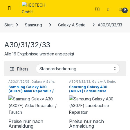
Open
0
Start
Samsung
Galaxy A Serie
A30/31/32/33
A30/31/32/33
Alle 16 Ergebnisse werden angezeigt
Filters
A30/31/32/33
,
Galaxy A Serie
,
A30/31/32/33
,
Galaxy A Serie
,
Samsung
,
Smartphone
Samsung
,
Smartphone
Samsung Galaxy A30
Samsung Galaxy A30
Reparatur
Reparatur
(A307F) Akku Reparatur /
(A307F) Ladebuchse
Tausch
Reparatur
Preise nur nach
Preise nur nach
Anmeldung
Anmeldung