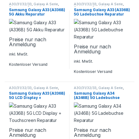
A30/31/32/33
,
Galaxy A Serie
,
A30/31/32/33
,
Galaxy A Serie
,
Samsung
,
Smartphone
Samsung
,
Smartphone
Samsung Galaxy A33 (A336B)
Samsung Galaxy A33 (A336B)
Reparatur
Reparatur
5G Akku Reparatur
5G Ladebuchse Reparatur
Preise nur nach
Anmeldung
Preise nur nach
Anmeldung
inkl. MwSt.
inkl. MwSt.
Kostenloser Versand
Kostenloser Versand
A30/31/32/33
,
Galaxy A Serie
,
A30/31/32/33
,
Galaxy A Serie
,
Samsung
,
Smartphone
Samsung
,
Smartphone
Samsung Galaxy A33 (A336B)
Samsung Galaxy A34
Reparatur
Reparatur
5G LCD Display +
(A346B) 5G Ladebuchse
Touchscreen Reparatur
Reparatur
Preise nur nach
Preise nur nach
Anmeldung
Anmeldung