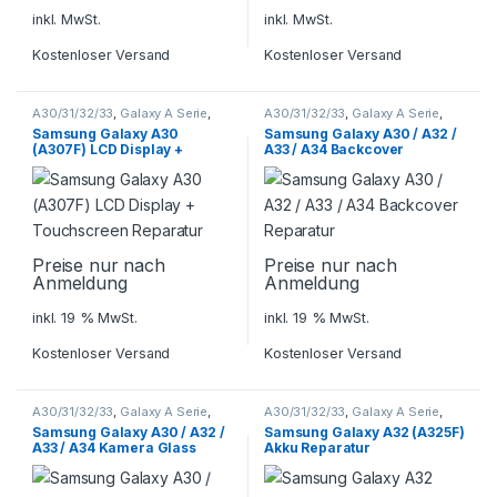
inkl. MwSt.
inkl. MwSt.
Kostenloser Versand
Kostenloser Versand
A30/31/32/33
,
Galaxy A Serie
,
A30/31/32/33
,
Galaxy A Serie
,
Samsung
,
Smartphone
Samsung
,
Smartphone
Samsung Galaxy A30
Samsung Galaxy A30 / A32 /
Reparatur
Reparatur
(A307F) LCD Display +
A33 / A34 Backcover
Touchscreen Reparatur
Reparatur
Preise nur nach
Preise nur nach
Anmeldung
Anmeldung
inkl. 19 % MwSt.
inkl. 19 % MwSt.
Kostenloser Versand
Kostenloser Versand
A30/31/32/33
,
Galaxy A Serie
,
A30/31/32/33
,
Galaxy A Serie
,
Samsung
,
Smartphone
Samsung
,
Smartphone
Samsung Galaxy A30 / A32 /
Samsung Galaxy A32 (A325F)
Reparatur
Reparatur
A33 / A34 Kamera Glass
Akku Reparatur
Reparatur