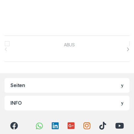
Brands Carousel
Seiten
INFO