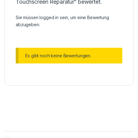
Touchscreen Reparatur“ bewertet.
Sie müssen
logged in
sein, um eine Bewertung
abzugeben.
Es gibt noch keine Bewertungen.
Brands Carousel