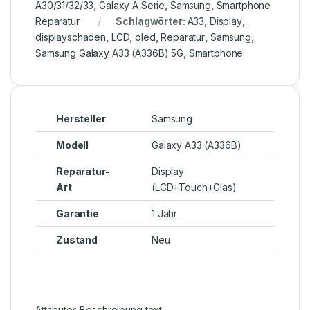
A30/31/32/33
,
Galaxy A Serie
,
Samsung
,
Smartphone
Reparatur
Schlagwörter:
A33
,
Display
,
displayschaden
,
LCD
,
oled
,
Reparatur
,
Samsung
,
Samsung Galaxy A33 (A336B) 5G
,
Smartphone
Hersteller
Samsung
Modell
Galaxy A33 (A336B)
Reparatur-
Display
Art
(LCD+Touch+Glas)
Garantie
1 Jahr
Zustand
Neu
Attributes Beschreibung text