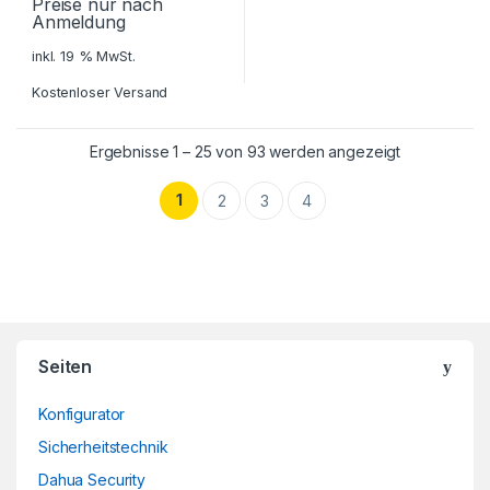
Preise nur nach
Anmeldung
inkl. 19 % MwSt.
Kostenloser Versand
Ergebnisse 1 – 25 von 93 werden angezeigt
1
2
3
4
Brands Carousel
Seiten
Konfigurator
Sicherheitstechnik
Dahua Security