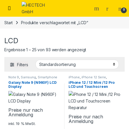
Open
0
Start
Produkte verschlagwortet mit „LCD“
LCD
Ergebnisse 1 – 25 von 93 werden angezeigt
Filters
Note 9
,
Samsung
,
Smartphone
iPhone
,
iPhone 12 Serie
,
Reparatur
Smartphone Reparatur
Galaxy Note 9 (N960F) LCD
iPhone 12 / 12 Mini /12 Pro
Display
LCD und Touchscreen
Reparatur
Preise nur nach
Anmeldung
Preise nur nach
Anmeldung
inkl. 19 % MwSt.