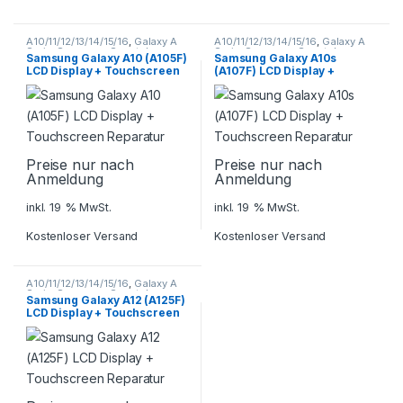
A10/11/12/13/14/15/16
,
Galaxy A
A10/11/12/13/14/15/16
,
Galaxy A
Serie
,
Samsung
,
Smartphone
Serie
,
Samsung
,
Smartphone
Samsung Galaxy A10 (A105F)
Samsung Galaxy A10s
Reparatur
Reparatur
LCD Display + Touchscreen
(A107F) LCD Display +
Reparatur
Touchscreen Reparatur
Preise nur nach
Preise nur nach
Anmeldung
Anmeldung
inkl. 19 % MwSt.
inkl. 19 % MwSt.
Kostenloser Versand
Kostenloser Versand
A10/11/12/13/14/15/16
,
Galaxy A
Serie
,
Samsung
,
Smartphone
Samsung Galaxy A12 (A125F)
Reparatur
LCD Display + Touchscreen
Reparatur