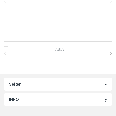
Brands Carousel
Seiten
INFO