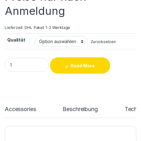
Anmeldung
Lieferzeit:
DHL Paket 1-2 Werktage
Qualität
Zurücksetzen
iPhone 13 Pro Max LCD und Touchscreen Reparatur quantity
Read More
Accessories
Beschreibung
Techn