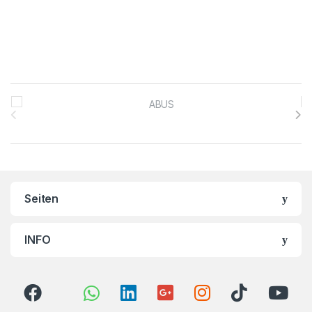
Brands Carousel
Seiten
INFO