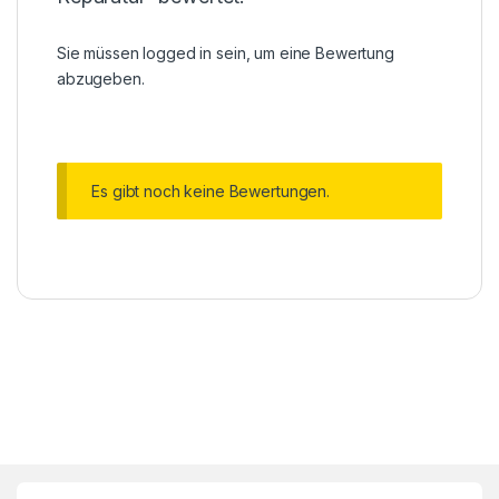
Sie müssen
logged in
sein, um eine Bewertung
abzugeben.
Es gibt noch keine Bewertungen.
Brands Carousel