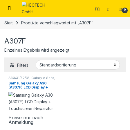
Open
0
Start
Produkte verschlagwortet mit „A307F“
A307F
Einzelnes Ergebnis wird angezeigt
Filters
A30/31/32/33
,
Galaxy A Serie
,
Samsung
,
Smartphone
Samsung Galaxy A30
Reparatur
(A307F) LCD Display +
Touchscreen Reparatur
Preise nur nach
Anmeldung