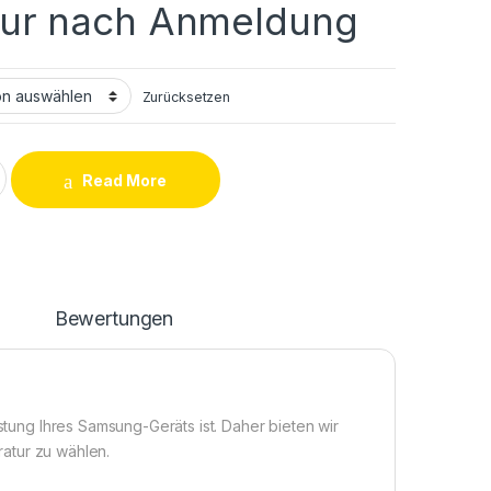
nur nach Anmeldung
Zurücksetzen
s (A107F) Akku Reparatur / Tausch quantity
Read More
n
Bewertungen
istung Ihres Samsung-Geräts ist. Daher bieten wir
aratur zu wählen.