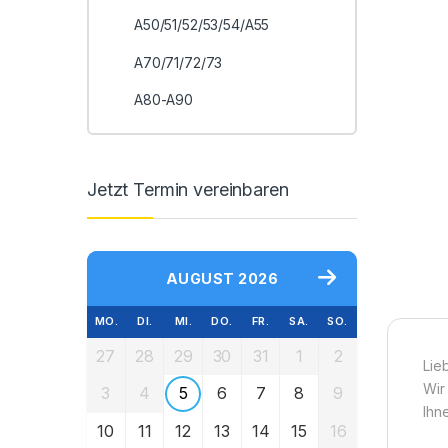
A50/51/52/53/54/A55
A70/71/72/73
A80-A90
Jetzt Termin vereinbaren
AUGUST 2026
MO.
DI.
MI.
DO.
FR.
SA.
SO.
27
28
29
30
31
1
2
Lie
Wir
3
4
5
6
7
8
9
Ihne
10
11
12
13
14
15
16