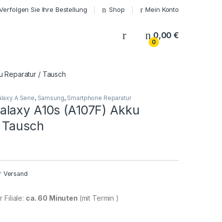
Verfolgen Sie Ihre Bestellung
Shop
Mein Konto
My Account
0,00
€
0
 Reparatur / Tausch
laxy A Serie
,
Samsung
,
Smartphone Reparatur
laxy A10s (A107F) Akku
/ Tausch
r Versand
 Filiale:
ca. 60 Minuten
(mit Termin )