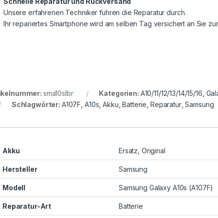
Schnelle Reparatur und Rückversand
Unsere erfahrenen Techniker führen die Reparatur durch.
Ihr repariertes Smartphone wird am selben Tag versichert an Sie z
ikelnummer:
sma10slbr
Kategorien:
A10/11/12/13/14/15/16
,
Gal
Schlagwörter:
A107F
,
A10s
,
Akku
,
Batterie
,
Reparatur
,
Samsung
Akku
Ersatz, Original
Hersteller
Samsung
Modell
Samsung Galaxy A10s (A107F)
Reparatur-Art
Batterie