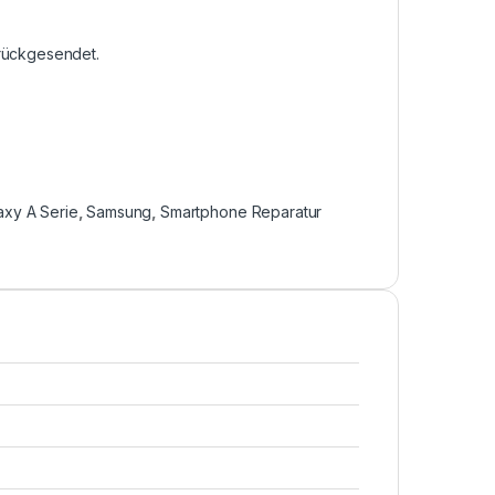
urückgesendet.
axy A Serie
,
Samsung
,
Smartphone Reparatur