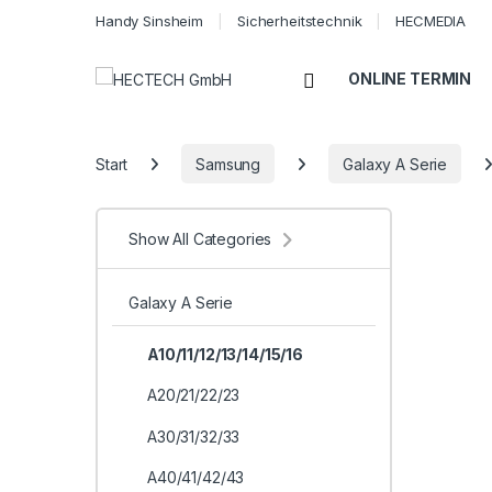
Handy Sinsheim
Sicherheitstechnik
HECMEDIA
Open
ONLINE TERMIN
Start
Samsung
Galaxy A Serie
Show All Categories
Galaxy A Serie
A10/11/12/13/14/15/16
A20/21/22/23
A30/31/32/33
A40/41/42/43