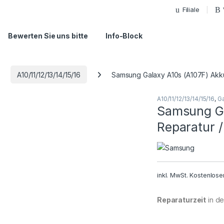
Filiale
Bewerten Sie uns bitte
Info-Block
A10/11/12/13/14/15/16
Samsung Galaxy A10s (A107F) Akku
A10/11/12/13/14/15/16
,
Ga
Samsung Ga
Reparatur 
inkl. MwSt.
Kostenlose
Reparaturzeit
in der