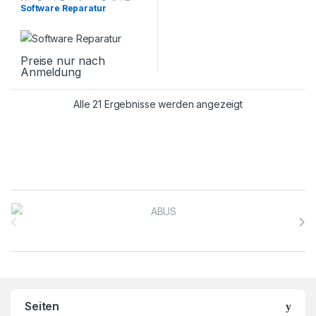
MacBook Pro
,
Asus
,
Dell
,
HP
,
Software Reparatur
Huawei Matebook
,
Laptop
Reparatur
,
Lenovo
,
Microsoft
,
Samsung Galaxy Book
Preise nur nach
Anmeldung
Alle 21 Ergebnisse werden angezeigt
Brands Carousel
Seiten