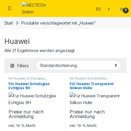
Open
0
Start
Produkte verschlagwortet mit „Huawei“
Huawei
Alle 21 Ergebnisse werden angezeigt
Filters
für Huawei
,
Schutzglas
,
für Huawei Schutzhülle
,
Smartphone Zubehör
Schutzhüllen
,
Smartphone
Für Huawei Schutzglas
Für Huawei Transparent
Zubehör
Echtglas 9H
Silikon Hülle
Preise nur nach
Preise nur nach
Anmeldung
Anmeldung
inkl. 19 % MwSt.
inkl. 19 % MwSt.