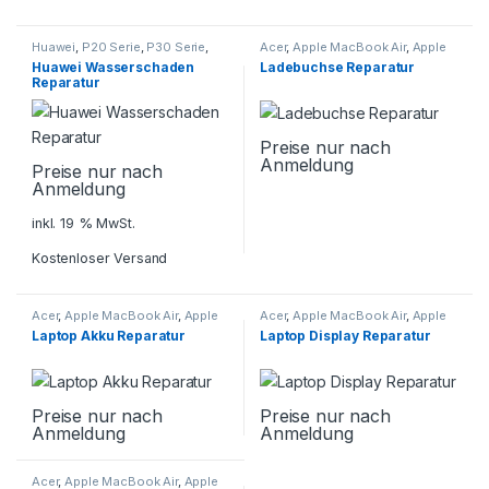
Huawei
,
P20 Serie
,
P30 Serie
,
Acer
,
Apple MacBook Air
,
Apple
P40 Serie
,
Smartphone
MacBook Pro
,
Asus
,
Dell
,
HP
,
Huawei Wasserschaden
Ladebuchse Reparatur
Reparatur
Huawei Matebook
,
Laptop
Reparatur
Reparatur
,
Lenovo
,
Microsoft
,
Samsung Galaxy Book
Preise nur nach
Anmeldung
Preise nur nach
Anmeldung
inkl. 19 % MwSt.
Kostenloser Versand
Acer
,
Apple MacBook Air
,
Apple
Acer
,
Apple MacBook Air
,
Apple
MacBook Pro
,
Asus
,
Dell
,
HP
,
MacBook Pro
,
Asus
,
Dell
,
HP
,
Laptop Akku Reparatur
Laptop Display Reparatur
Huawei Matebook
,
Laptop
Huawei Matebook
,
Laptop
Reparatur
,
Lenovo
,
Microsoft
,
Reparatur
,
Lenovo
,
Microsoft
,
Samsung Galaxy Book
Samsung Galaxy Book
Preise nur nach
Preise nur nach
Anmeldung
Anmeldung
Acer
,
Apple MacBook Air
,
Apple