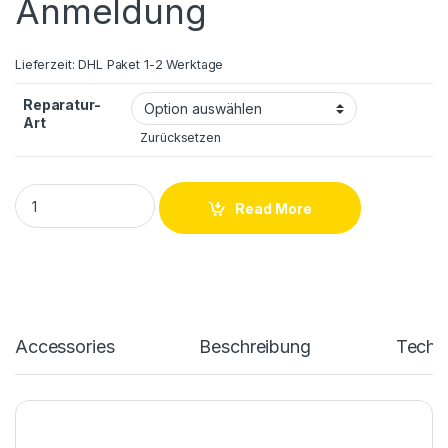
Anmeldung
Lieferzeit:
DHL Paket 1-2 Werktage
Reparatur-
Art
Zurücksetzen
HUAWEI P30 LCD + Touchscreen Reparatur quantity
Read More
Accessories
Beschreibung
Techn