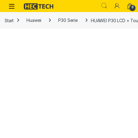
Open
0
Start
Huawei
P30 Serie
HUAWEI P30 LCD + Tou