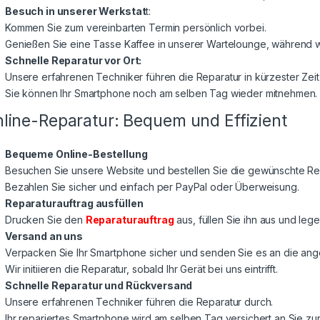
Besuch in unserer Werkstat
t:
Kommen Sie zum vereinbarten Termin persönlich vorbei.
Genießen Sie eine Tasse Kaffee in unserer Wartelounge, während wi
Schnelle Reparatur vor Ort:
Unsere erfahrenen Techniker führen die Reparatur in kürzester Zeit
Sie können Ihr Smartphone noch am selben Tag wieder mitnehmen.
line-Reparatur: Bequem und Effizient
Bequeme Online-Bestellung
Besuchen Sie unsere Website und bestellen Sie die gewünschte Rep
Bezahlen Sie sicher und einfach per PayPal oder Überweisung.
Reparaturauftrag ausfüllen
Drucken Sie den
Reparaturauftrag
aus, füllen Sie ihn aus und lege
Versand an uns
Verpacken Sie Ihr Smartphone sicher und senden Sie es an die a
Wir initiieren die Reparatur, sobald Ihr Gerät bei uns eintrifft.
Schnelle Reparatur und Rückversand
Unsere erfahrenen Techniker führen die Reparatur durch.
Ihr repariertes Smartphone wird am selben Tag versichert an Sie z