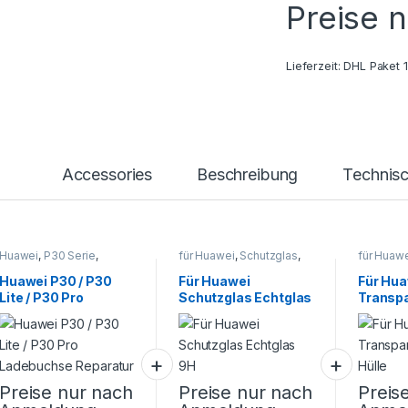
Preise 
Lieferzeit:
DHL Paket 
Accessories
Beschreibung
Technis
Huawei
,
P30 Serie
,
für Huawei
,
Schutzglas
,
für Huawe
Smartphone Reparatur
Smartphone Zubehör
Schutzhül
Smartpho
Huawei P30 / P30
Für Huawei
Für Hu
Lite / P30 Pro
Schutzglas Echtglas
Transpa
Ladebuchse
9H
Hülle
Reparatur
Preise nur nach
Preise nur nach
Preis