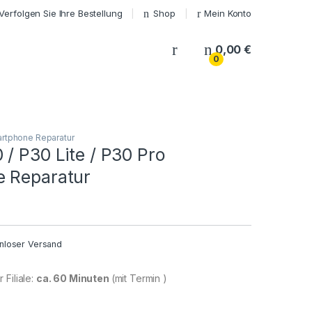
Verfolgen Sie Ihre Bestellung
Shop
Mein Konto
My Account
0,00
€
0
rtphone Reparatur
/ P30 Lite / P30 Pro
 Reparatur
nloser Versand
 Filiale:
ca. 60 Minuten
(mit Termin )