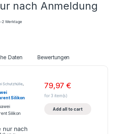
nur nach Anmeldung
1-2 Werktage
che Daten
Bewertungen
79,97
€
i Schutzhülle
,
len
,
ne Zubehör
awei
for
3
item(s)
rent Silikon
Add all to cart
e nur nach