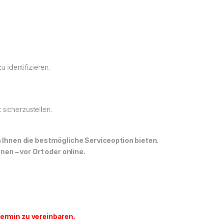
 identifizieren.
 sicherzustellen.
n Ihnen die bestmögliche Serviceoption bieten.
n – vor Ort oder online.
ermin zu vereinbaren
.