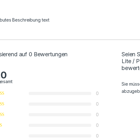
ributes Beschreibung text
sierend auf 0 Bewertungen
Seien S
Lite /
bewert
.0
gesamt
Sie müs
abzugeb
0
0
0
0
0