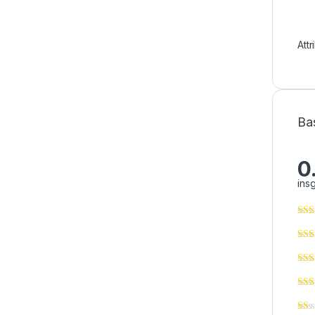
Att
Ba
0
ins