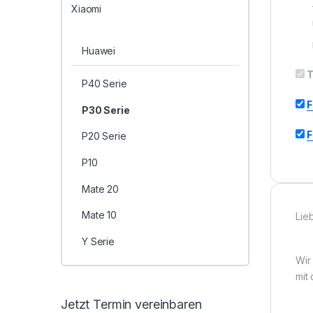
Xiaomi
Huawei
T
P40 Serie
F
P30 Serie
F
P20 Serie
P10
Mate 20
Mate 10
Lie
Y Serie
Wir
mit
Jetzt Termin vereinbaren