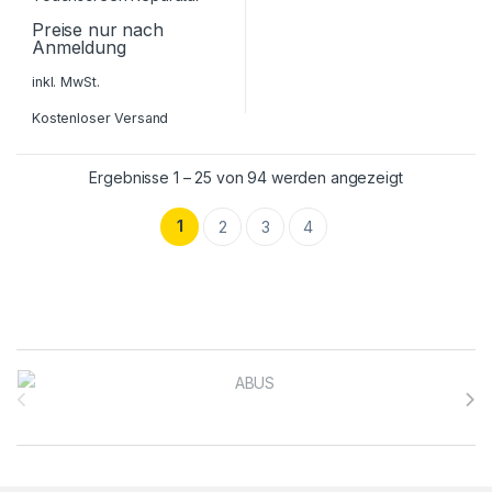
Preise nur nach
Anmeldung
inkl. MwSt.
Kostenloser Versand
Ergebnisse 1 – 25 von 94 werden angezeigt
1
2
3
4
Brands Carousel