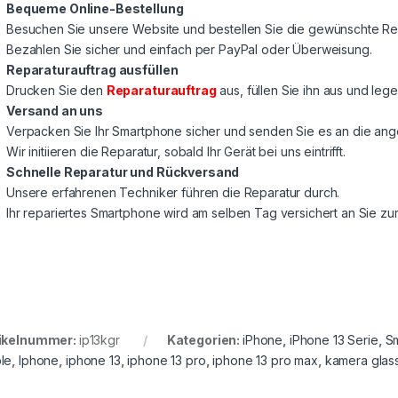
Bequeme Online-Bestellung
Besuchen Sie unsere Website und bestellen Sie die gewünschte Rep
Bezahlen Sie sicher und einfach per PayPal oder Überweisung.
Reparaturauftrag ausfüllen
Drucken Sie den
Reparaturauftrag
aus, füllen Sie ihn aus und lege
Versand an uns
Verpacken Sie Ihr Smartphone sicher und senden Sie es an die a
Wir initiieren die Reparatur, sobald Ihr Gerät bei uns eintrifft.
Schnelle Reparatur und Rückversand
Unsere erfahrenen Techniker führen die Reparatur durch.
Ihr repariertes Smartphone wird am selben Tag versichert an Sie z
ikelnummer:
ip13kgr
Kategorien:
iPhone
,
iPhone 13 Serie
,
S
le
,
Iphone
,
iphone 13
,
iphone 13 pro
,
iphone 13 pro max
,
kamera glas