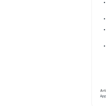
Art
App