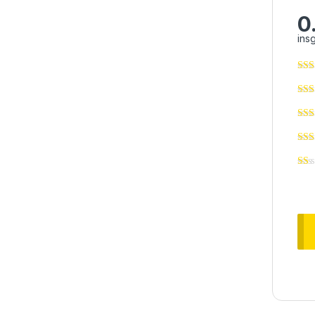
0
ins