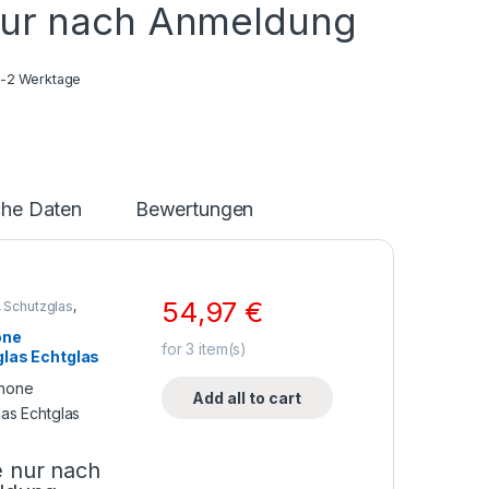
nur nach Anmeldung
1-2 Werktage
che Daten
Bewertungen
54,97
€
,
Schutzglas
,
ne Zubehör
one
for
3
item(s)
las Echtglas
Add all to cart
e nur nach