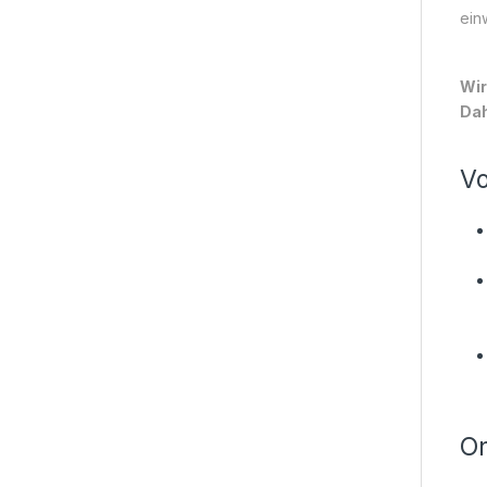
ein
Wir
Dah
Vo
On