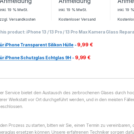
Anmeldung
Anmeldung
Anme
inkl. 19 % MwSt.
inkl. 19 % MwSt.
inkl. 19 
zzgl.
Versandkosten
Kostenloser Versand
Kostenlo
his product:
iPhone 13 / 13 Pro / 13 Pro Max Kamera Glass Repar
9,99
€
ür iPhone Transparent Silikon Hülle
-
9,99
€
ür iPhone Schutzglas Echtglas 9H
-
er Service bietet den Austausch des zerbrochenen Glases durch hochw
erer Werkstatt vor Ort durchgeführt werden, und in den meisten Fäll
eschlossen.
den Prozess zu starten, bitten wir Sie, einen Termin zu vereinbaren, 
eraglas ersetzen können. Unsere erfahrenen Techniker sorgen dafür