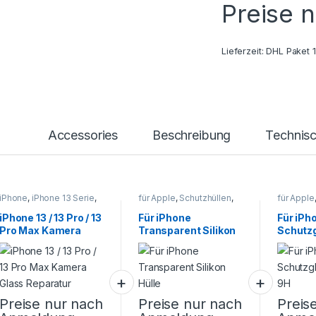
Preise 
Lieferzeit:
DHL Paket 
Accessories
Beschreibung
Technis
iPhone
,
iPhone 13 Serie
,
für Apple
,
Schutzhüllen
,
für Apple
Smartphone Reparatur
Smartphone Zubehör
Smartpho
iPhone 13 / 13 Pro / 13
Für iPhone
Für iPh
Pro Max Kamera
Transparent Silikon
Schutzg
Glass Reparatur
Hülle
9H
Preise nur nach
Preise nur nach
Preis