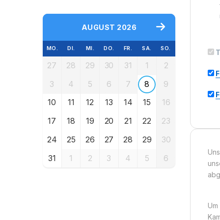
AUGUST 2026
MO.
DI.
MI.
DO.
FR.
SA.
SO.
T
27
28
29
30
31
1
2
F
3
4
5
6
7
8
9
F
10
11
12
13
14
15
16
17
18
19
20
21
22
23
24
25
26
27
28
29
30
Uns
31
1
2
3
4
5
6
uns
abg
Um 
Kam