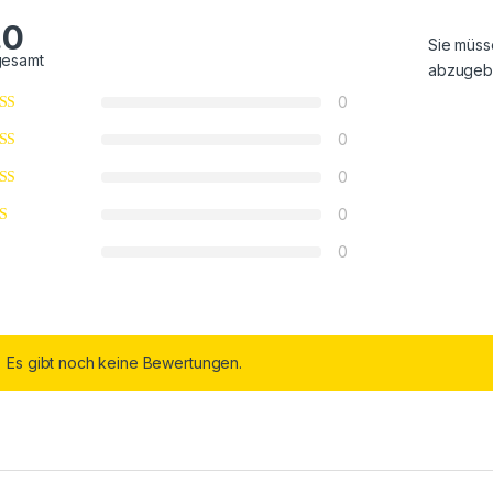
.0
Sie müs
gesamt
abzugeb
0
0
0
0
0
Es gibt noch keine Bewertungen.