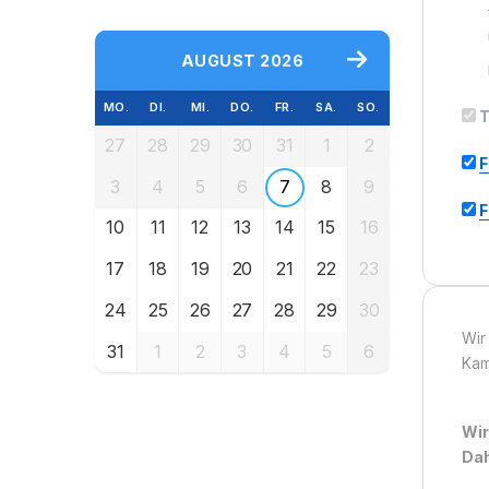
AUGUST 2026
MO.
DI.
MI.
DO.
FR.
SA.
SO.
T
27
28
29
30
31
1
2
F
3
4
5
6
7
8
9
F
10
11
12
13
14
15
16
17
18
19
20
21
22
23
24
25
26
27
28
29
30
Wir
31
1
2
3
4
5
6
Kam
Wir
Dah