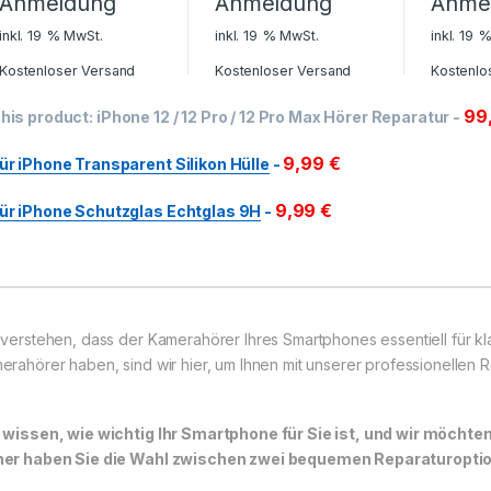
Anmeldung
Anmeldung
Anme
inkl. 19 % MwSt.
inkl. 19 % MwSt.
inkl. 19 
Kostenloser Versand
Kostenloser Versand
Kostenlo
99
his product:
iPhone 12 / 12 Pro / 12 Pro Max Hörer Reparatur
-
9,99
€
ür iPhone Transparent Silikon Hülle
-
9,99
€
ür iPhone Schutzglas Echtglas 9H
-
 verstehen, dass der Kamerahörer Ihres Smartphones essentiell für k
erahörer haben, sind wir hier, um Ihnen mit unserer professionellen R
 wissen, wie wichtig Ihr Smartphone für Sie ist, und wir möchte
er haben Sie die Wahl zwischen zwei bequemen Reparaturoptione