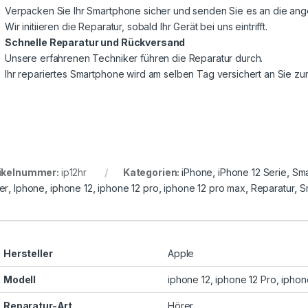
Verpacken Sie Ihr Smartphone sicher und senden Sie es an die a
Wir initiieren die Reparatur, sobald Ihr Gerät bei uns eintrifft.
Schnelle Reparatur und Rückversand
Unsere erfahrenen Techniker führen die Reparatur durch.
Ihr repariertes Smartphone wird am selben Tag versichert an Sie z
ikelnummer:
ip12hr
Kategorien:
iPhone
,
iPhone 12 Serie
,
Sma
er
,
Iphone
,
iphone 12
,
iphone 12 pro
,
iphone 12 pro max
,
Reparatur
,
S
Hersteller
Apple
Modell
iphone 12, iphone 12 Pro, ipho
Reparatur-Art
Hörer