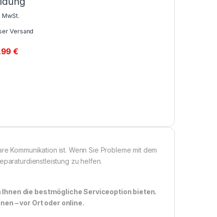
ldung
% MwSt.
ser Versand
,99
€
lare Kommunikation ist. Wenn Sie Probleme mit dem
eparaturdienstleistung zu helfen.
n Ihnen die bestmögliche Serviceoption bieten.
n – vor Ort oder online.