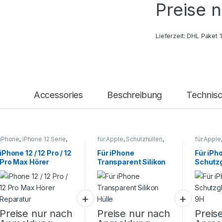
Preise 
Lieferzeit:
DHL Paket 
Accessories
Beschreibung
Technis
iPhone
,
iPhone 12 Serie
,
für Apple
,
Schutzhüllen
,
für Apple
Smartphone Reparatur
Smartphone Zubehör
Smartpho
iPhone 12 / 12 Pro / 12
Für iPhone
Für iPh
Pro Max Hörer
Transparent Silikon
Schutzg
Reparatur
Hülle
9H
Preise nur nach
Preise nur nach
Preis