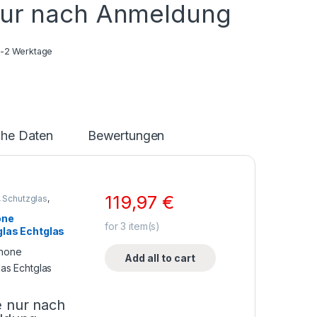
nur nach Anmeldung
1-2 Werktage
che Daten
Bewertungen
119,97
€
,
Schutzglas
,
ne Zubehör
one
for
3
item(s)
las Echtglas
Add all to cart
e nur nach