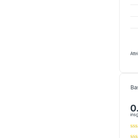
Att
Ba
0
ins