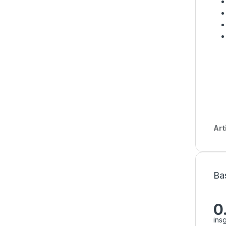
Art
Ba
0
ins