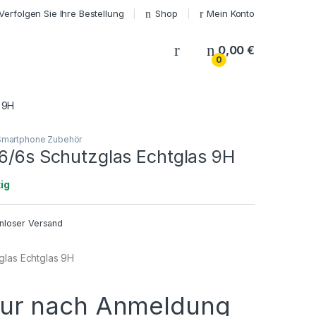
Verfolgen Sie Ihre Bestellung
Shop
Mein Konto
My Account
0,00
€
0
 9H
Smartphone Zubehör
 6/6s Schutzglas Echtglas 9H
ig
nloser Versand
glas Echtglas 9H
nur nach Anmeldung