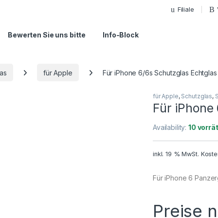
Filiale
Bewerten Sie uns bitte
Info-Block
las
für Apple
Für iPhone 6/6s Schutzglas Echtglas
für Apple
,
Schutzglas
,
Für iPhone
Availability:
10 vorrät
inkl. 19 % MwSt.
Koste
Für iPhone 6 Panzer
Preise 