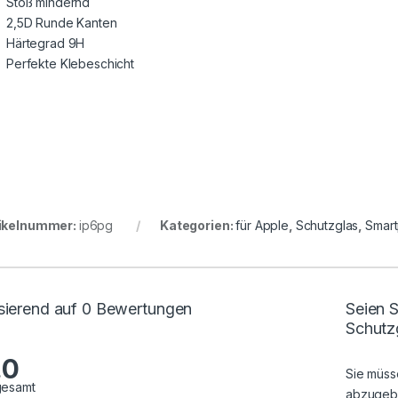
Stoß mindernd
2,5D Runde Kanten
Härtegrad 9H
Perfekte Klebeschicht
ikelnummer:
ip6pg
Kategorien:
für Apple
,
Schutzglas
,
Smar
sierend auf 0 Bewertungen
Seien S
Schutz
.0
Sie müs
gesamt
abzugeb