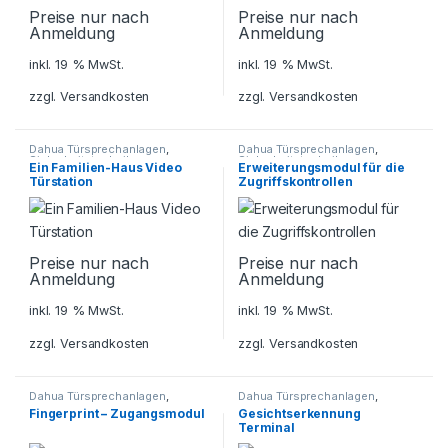
Preise nur nach
Preise nur nach
Anmeldung
Anmeldung
inkl. 19 % MwSt.
inkl. 19 % MwSt.
zzgl.
Versandkosten
zzgl.
Versandkosten
Dahua Türsprechanlagen
,
Dahua Türsprechanlagen
,
Sicherheitstechnik
,
Sicherheitstechnik
,
Ein Familien-Haus Video
Erweiterungsmodul für die
Türsprechanlagen
,
Türsprechanlagen
Türstation
Zugriffskontrollen
Zutrittskontrollsystem
Preise nur nach
Preise nur nach
Anmeldung
Anmeldung
inkl. 19 % MwSt.
inkl. 19 % MwSt.
zzgl.
Versandkosten
zzgl.
Versandkosten
Dahua Türsprechanlagen
,
Dahua Türsprechanlagen
,
Sicherheitstechnik
,
Sicherheitstechnik
,
Fingerprint – Zugangsmodul
Gesichtserkennung
Türsprechanlagen
Türsprechanlagen
,
Terminal
Zutrittskontrollsystem