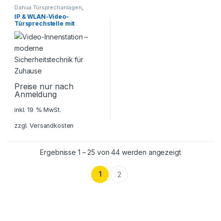
Dahua Türsprechanlagen
,
Sicherheitstechnik
,
IP & WLAN-Video-
Türsprechanlagen
,
Türsprechstelle mit
Zutrittskontrollsystem
Kartenleser, 2 MP, IR, IP65,
schwarz
Preise nur nach
Anmeldung
inkl. 19 % MwSt.
zzgl.
Versandkosten
Ergebnisse 1 – 25 von 44 werden angezeigt
1
2