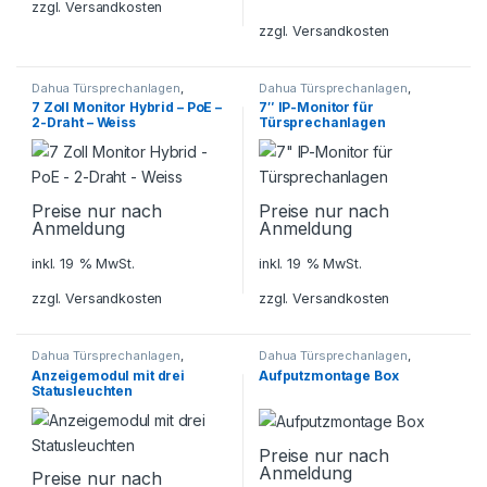
zzgl.
Versandkosten
zzgl.
Versandkosten
Dahua Türsprechanlagen
,
Dahua Türsprechanlagen
,
Sicherheitstechnik
,
Sicherheitstechnik
,
7 Zoll Monitor Hybrid – PoE –
7″ IP-Monitor für
Türsprechanlagen
Türsprechanlagen
2-Draht – Weiss
Türsprechanlagen
Preise nur nach
Preise nur nach
Anmeldung
Anmeldung
inkl. 19 % MwSt.
inkl. 19 % MwSt.
zzgl.
Versandkosten
zzgl.
Versandkosten
Dahua Türsprechanlagen
,
Dahua Türsprechanlagen
,
Sicherheitstechnik
,
Sicherheitstechnik
,
Anzeigemodul mit drei
Aufputzmontage Box
Türsprechanlagen
Türsprechanlagen
Statusleuchten
Preise nur nach
Anmeldung
Preise nur nach