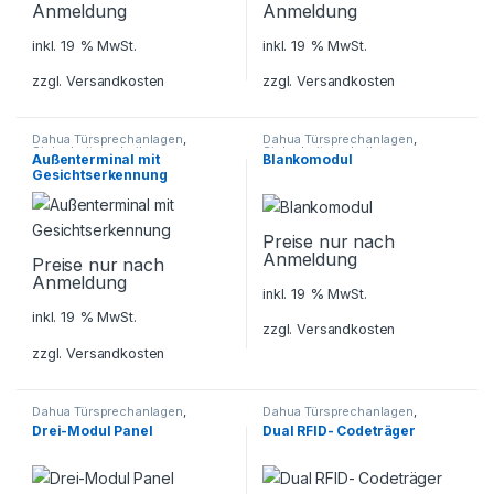
Anmeldung
Anmeldung
inkl. 19 % MwSt.
inkl. 19 % MwSt.
zzgl.
Versandkosten
zzgl.
Versandkosten
Dahua Türsprechanlagen
,
Dahua Türsprechanlagen
,
Sicherheitstechnik
,
Sicherheitstechnik
,
Außenterminal mit
Blankomodul
Türsprechanlagen
,
Türsprechanlagen
Gesichtserkennung
Zutrittskontrollsystem
Preise nur nach
Anmeldung
Preise nur nach
Anmeldung
inkl. 19 % MwSt.
inkl. 19 % MwSt.
zzgl.
Versandkosten
zzgl.
Versandkosten
Dahua Türsprechanlagen
,
Dahua Türsprechanlagen
,
Sicherheitstechnik
,
Sicherheitstechnik
,
Drei-Modul Panel
Dual RFID- Codeträger
Türsprechanlagen
Türsprechanlagen