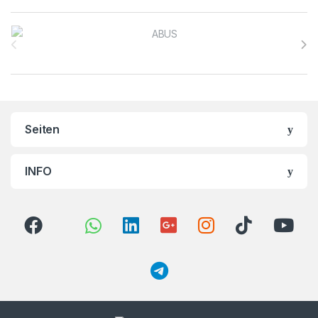
Brands Carousel
Seiten
INFO