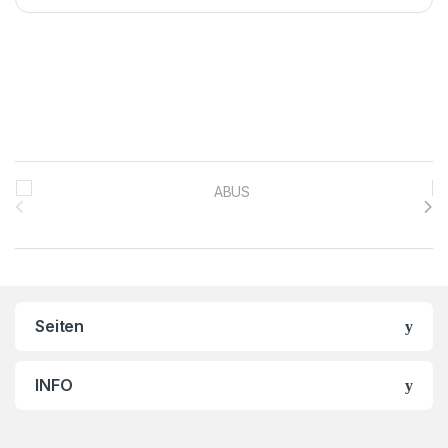
Brands Carousel
Seiten
INFO