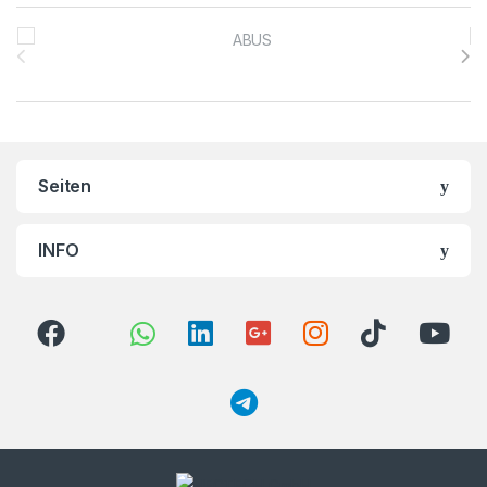
Brands Carousel
Seiten
INFO