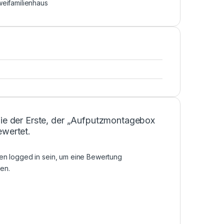
eifamilienhaus
Sie der Erste, der „Aufputzmontagebox
ewertet.
sen
logged in
sein, um eine Bewertung
en.