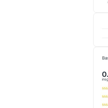
Ba
0
ins