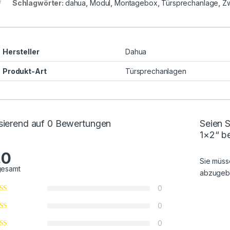
Schlagwörter:
dahua
,
Modul
,
Montagebox
,
Türsprechanlage
,
Zw
Hersteller
Dahua
Produkt-Art
Türsprechanlagen
sierend auf 0 Bewertungen
Seien 
1×2“ b
.0
Sie müs
gesamt
abzugeb
0
0
0