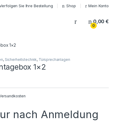
Verfolgen Sie Ihre Bestellung
Shop
Mein Konto
My Account
0,00
€
0
ebox 1×2
en
,
Sicherheitstechnik
,
Türsprechanlagen
ntagebox 1×2
Versandkosten
nur nach Anmeldung