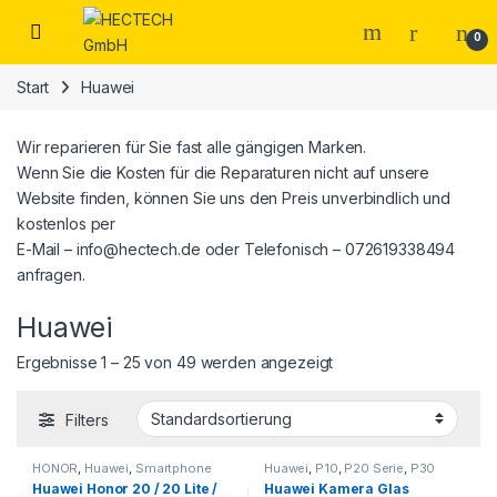
Open
0
Start
Huawei
Wir reparieren für Sie fast alle gängigen Marken.
Wenn Sie die Kosten für die Reparaturen nicht auf unsere
Website finden, können Sie uns den Preis unverbindlich und
kostenlos per
E-Mail – info@hectech.de oder Telefonisch – 072619338494
anfragen.
Huawei
Ergebnisse 1 – 25 von 49 werden angezeigt
Filters
HONOR
,
Huawei
,
Smartphone
Huawei
,
P10
,
P20 Serie
,
P30
Reparatur
Serie
,
P40 Serie
,
Smartphone
Huawei Honor 20 / 20 Lite /
Huawei Kamera Glas
Reparatur