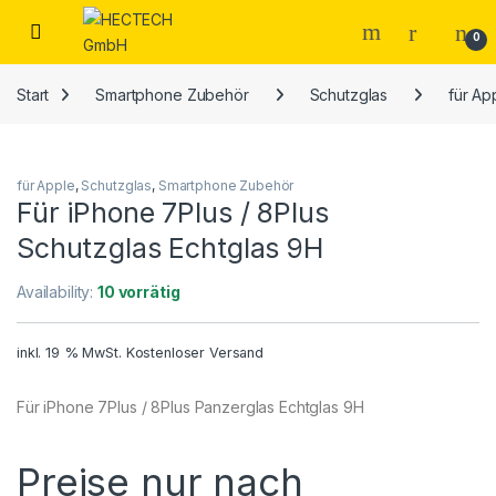
Open
0
Start
Smartphone Zubehör
Schutzglas
für Ap
für Apple
,
Schutzglas
,
Smartphone Zubehör
Für iPhone 7Plus / 8Plus
Schutzglas Echtglas 9H
Availability:
10 vorrätig
inkl. 19 % MwSt.
Kostenloser Versand
Für iPhone 7Plus / 8Plus Panzerglas Echtglas 9H
Preise nur nach