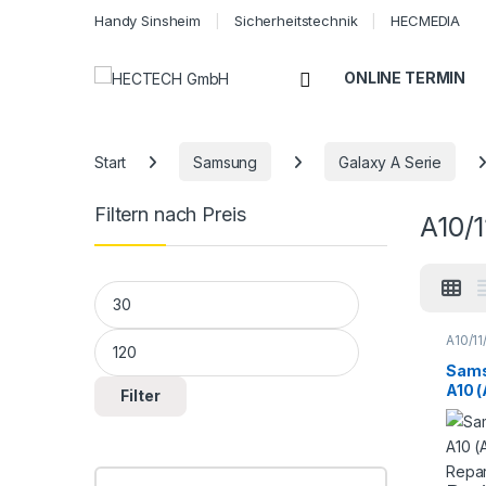
Handy Sinsheim
Sicherheitstechnik
HECMEDIA
Open
ONLINE TERMIN
Start
Samsung
Galaxy A Serie
Filtern nach Preis
A10/1
Min. Preis
Max. Preis
A10/11
Galaxy
Sams
Sams
Smart
A10 
Repar
Filter
Repar
Taus