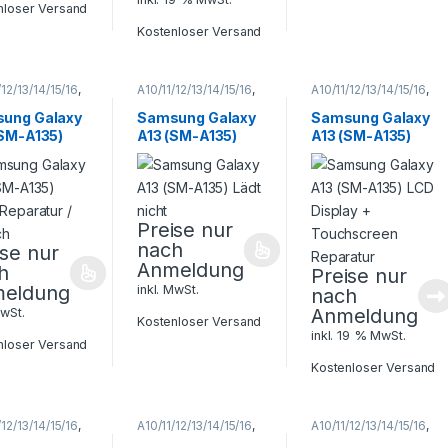
nloser Versand
Kostenloser Versand
/12/13/14/15/16
,
A10/11/12/13/14/15/16
,
A10/11/12/13/14/15/16
,
 A Serie
,
Galaxy A Serie
,
Galaxy A Serie
,
ung
,
Samsung
Samsung
,
ung Galaxy
Samsung Galaxy
Samsung Galaxy
phone
Smartphone
(SM-A135)
A13 (SM-A135)
A13 (SM-A135)
atur
Reparatur
Reparatur /
Lädt nicht
LCD Display +
ch
Touchscreen
Reparatur
Preise nur
nach
ise nur
Anmeldung
h
Preise nur
eldung
inkl. MwSt.
nach
Anmeldung
MwSt.
Kostenloser Versand
inkl. 19 % MwSt.
nloser Versand
Kostenloser Versand
/12/13/14/15/16
,
A10/11/12/13/14/15/16
,
A10/11/12/13/14/15/16
,
 A Serie
,
Galaxy A Serie
,
Galaxy A Serie
,