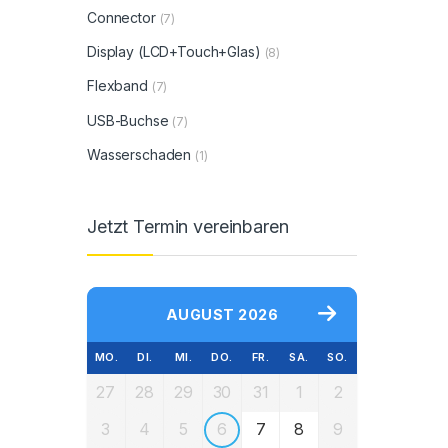
Connector
(7)
Display (LCD+Touch+Glas)
(8)
Flexband
(7)
USB-Buchse
(7)
Wasserschaden
(1)
Jetzt Termin vereinbaren
AUGUST 2026
MO.
DI.
MI.
DO.
FR.
SA.
SO.
27
28
29
30
31
1
2
3
4
5
6
7
8
9