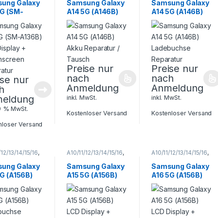
ung
,
Samsung
,
Samsung
,
ung Galaxy
Samsung Galaxy
Samsung Galaxy
phone
Smartphone
Smartphone
5G (SM-
A14 5G (A146B)
A14 5G (A146B)
atur
Reparatur
Reparatur
B) LCD
Akku Reparatur /
Ladebuchse
ay +
Tausch
Reparatur
hscreen
ratur
Preise nur
Preise nur
nach
nach
ise nur
Anmeldung
Anmeldung
h
eldung
inkl. MwSt.
inkl. MwSt.
19 % MwSt.
Kostenloser Versand
Kostenloser Versand
nloser Versand
/12/13/14/15/16
,
A10/11/12/13/14/15/16
,
A10/11/12/13/14/15/16
,
 A Serie
,
Galaxy A Serie
,
Galaxy A Serie
,
ung
,
Samsung
,
Samsung
,
ung Galaxy
Samsung Galaxy
Samsung Galaxy
phone
Smartphone
Smartphone
5G (A156B)
A15 5G (A156B)
A16 5G (A156B)
atur
Reparatur
Reparatur
buchse
LCD Display +
LCD Display +
ratur
Touchscreen
Touchscreen
Reparatur
Reparatur