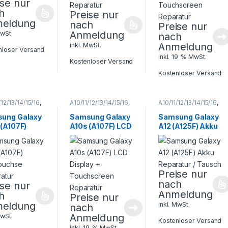
ise nur
h
Preise nur
eldung
nach
Preise nur
Anmeldung
MwSt.
nach
Anmeldung
inkl. MwSt.
nloser Versand
inkl. 19 % MwSt.
Kostenloser Versand
Kostenloser Versand
/12/13/14/15/16
,
A10/11/12/13/14/15/16
,
A10/11/12/13/14/15/16
,
 A Serie
,
Galaxy A Serie
,
Galaxy A Serie
,
ung
,
Samsung
,
Samsung
,
ung Galaxy
Samsung Galaxy
Samsung Galaxy
phone
Smartphone
Smartphone
 (A107F)
A10s (A107F) LCD
A12 (A125F) Akku
atur
Reparatur
Reparatur
buchse
Display +
Reparatur /
ratur
Touchscreen
Tausch
Reparatur
Preise nur
nach
ise nur
Anmeldung
h
Preise nur
eldung
inkl. MwSt.
nach
Anmeldung
MwSt.
Kostenloser Versand
inkl. 19 % MwSt.