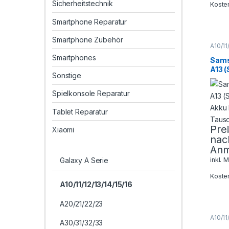
Sicherheitstechnik
Koste
Smartphone Reparatur
Smartphone Zubehör
A10/11
Galaxy
Smartphones
Sams
Sams
Smart
A13 
Repar
Sonstige
Akku 
Taus
Spielkonsole Reparatur
Tablet Reparatur
Pre
Xiaomi
nac
Anm
Galaxy A Serie
inkl. 
Koste
A10/11/12/13/14/15/16
A20/21/22/23
A10/11
A30/31/32/33
Galaxy