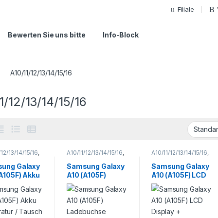
Filiale
Bewerten Sie uns bitte
Info-Block
A10/11/12/13/14/15/16
1/12/13/14/15/16
/12/13/14/15/16
,
A10/11/12/13/14/15/16
,
A10/11/12/13/14/15/16
,
 A Serie
,
Galaxy A Serie
,
Galaxy A Serie
,
ung
,
Samsung
,
Samsung
,
ung Galaxy
Samsung Galaxy
Samsung Galaxy
phone
Smartphone
Smartphone
(A105F) Akku
A10 (A105F)
A10 (A105F) LCD
atur
Reparatur
Reparatur
atur /
Ladebuchse
Display +
ch
Reparatur
Touchscreen
Reparatur