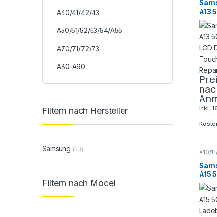
Sams
Sams
Smart
A13 
A40/41/42/43
Repar
A136
Displ
A50/51/52/53/54/A55
Touc
Repa
A70/71/72/73
A80-A90
Pre
nac
Anm
inkl. 
Filtern nach Hersteller
Koste
Samsung
(23)
A10/11
Galaxy
Sams
Sams
Smart
A15 
Repar
Filtern nach Model
Lade
Repa