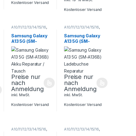
Kostenloser Versand
Kostenloser Versand
A10/11/12/13/14/15/16
,
A10/11/12/13/14/15/16
,
Galaxy A Serie
,
Galaxy A Serie
,
Samsung
,
Samsung
,
Samsung Galaxy
Samsung Galaxy
Smartphone
Smartphone
A13 5G (SM-
A13 5G (SM-
Reparatur
Reparatur
A136B) Akku
A136B)
Reparatur /
Ladebuchse
Tausch
Reparatur
Preise nur
Preise nur
nach
nach
Anmeldung
Anmeldung
inkl. MwSt.
inkl. MwSt.
Kostenloser Versand
Kostenloser Versand
A10/11/12/13/14/15/16
,
A10/11/12/13/14/15/16
,
Galaxy A Serie
,
Galaxy A Serie
,