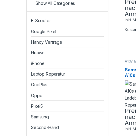
Pre
Show All Categories
nac
Anm
inkl. 
E-Scooter
Koste
Google Pixel
Handy Verträge
Huawei
A10/11
iPhone
Galaxy
Sams
Sams
Smart
Laptop Reparatur
A10s
Repar
Lade
OnePlus
Repa
Oppo
Pixel5
Pre
nac
Samsung
Anm
Second-Hand
inkl. 