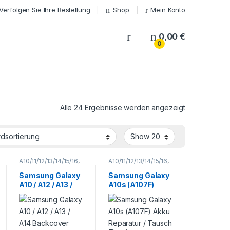
Verfolgen Sie Ihre Bestellung
Shop
Mein Konto
My Account
0,00
€
0
Alle 24 Ergebnisse werden angezeigt
A10/11/12/13/14/15/16
,
A10/11/12/13/14/15/16
,
Galaxy A Serie
,
Galaxy A Serie
,
Samsung
,
Samsung
,
Samsung Galaxy
Samsung Galaxy
Smartphone
Smartphone
A10 / A12 / A13 /
A10s (A107F)
Reparatur
Reparatur
A14 Backcover
Akku Reparatur /
Reparatur
Tausch