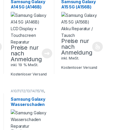
Samsung
,
Samsung
,
Samsung Galaxy
Samsung Galaxy
Smartphone
Smartphone
A14 5G (A146B)
A15 5G (A156B)
Reparatur
Reparatur
LCD Display +
Akku Reparatur /
Touchscreen
Tausch
Reparatur
Preise nur
nach
Preise nur
Anmeldung
nach
Anmeldung
inkl. MwSt.
inkl. 19 % MwSt.
Kostenloser Versand
Kostenloser Versand
A10/11/12/13/14/15/16
,
Galaxy A Serie
,
Samsung
,
Samsung Galaxy
Smartphone
Wasserschaden
Reparatur
Reparatur