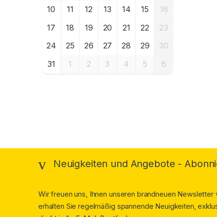
10
11
12
13
14
15
16
17
18
19
20
21
22
23
24
25
26
27
28
29
30
31
1
2
3
4
5
6
Brands Carousel
Neuigkeiten und Angebote - Abonni
Wir freuen uns, Ihnen unseren brandneuen Newsletter v
erhalten Sie regelmäßig spannende Neuigkeiten, exklus