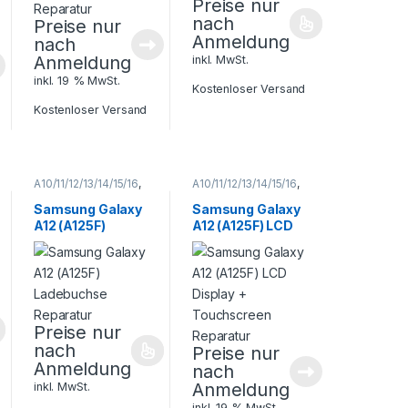
Preise nur
nach
Preise nur
Anmeldung
nach
Anmeldung
inkl. MwSt.
inkl. 19 % MwSt.
Kostenloser Versand
Kostenloser Versand
A10/11/12/13/14/15/16
,
A10/11/12/13/14/15/16
,
Galaxy A Serie
,
Galaxy A Serie
,
Samsung
,
Samsung
,
Samsung Galaxy
Samsung Galaxy
Smartphone
Smartphone
A12 (A125F)
A12 (A125F) LCD
Reparatur
Reparatur
Ladebuchse
Display +
Reparatur
Touchscreen
Reparatur
Preise nur
nach
Preise nur
Anmeldung
nach
Anmeldung
inkl. MwSt.
inkl. 19 % MwSt.