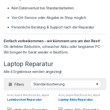
Kein Datenverlust bei Standardarbeiten
Vor-Ort-Service oder Abgabe im Shop möglich
Persönliche Beratung & Support nach der Reparatur
Einfach vorbeikommen – wir kümmern uns um den Rest!
Ob defekter Bildschirm, schwacher Akku oder langsamer PC:
Wir bringen Ihr Gerät wieder in Bestform.
Laptop Reparatur
Alle 4 Ergebnisse werden angezeigt
Filters
Acer
,
Apple MacBook Air
,
Apple
Acer
,
Apple MacBook Air
,
Apple
MacBook Pro
,
Asus
,
Dell
,
HP
,
MacBook Pro
,
Asus
,
Dell
,
HP
,
Ladebuchse Reparatur
Laptop Akku Reparatur
Huawei Matebook
,
Laptop
Huawei Matebook
,
Laptop
Reparatur
,
Lenovo
,
Microsoft
,
Reparatur
,
Lenovo
,
Microsoft
,
Samsung Galaxy Book
Samsung Galaxy Book