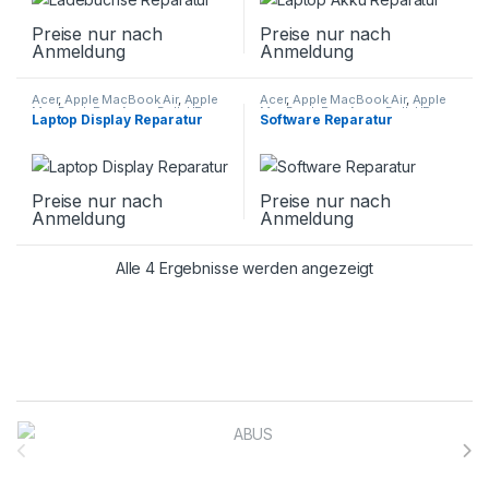
Preise nur nach
Preise nur nach
Anmeldung
Anmeldung
Acer
,
Apple MacBook Air
,
Apple
Acer
,
Apple MacBook Air
,
Apple
MacBook Pro
,
Asus
,
Dell
,
HP
,
MacBook Pro
,
Asus
,
Dell
,
HP
,
Laptop Display Reparatur
Software Reparatur
Huawei Matebook
,
Laptop
Huawei Matebook
,
Laptop
Reparatur
,
Lenovo
,
Microsoft
,
Reparatur
,
Lenovo
,
Microsoft
,
Samsung Galaxy Book
Samsung Galaxy Book
Preise nur nach
Preise nur nach
Anmeldung
Anmeldung
Alle 4 Ergebnisse werden angezeigt
Brands Carousel