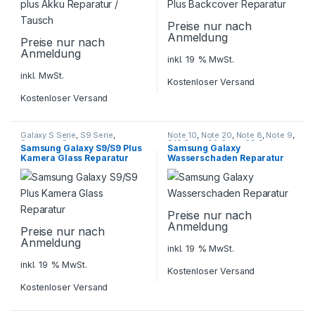
Preise nur nach
Anmeldung
Preise nur nach
Anmeldung
inkl. 19 % MwSt.
inkl. MwSt.
Kostenloser Versand
Kostenloser Versand
Galaxy S Serie
,
S9 Serie
,
Note 10
,
Note 20
,
Note 8
,
Note 9
,
Samsung
,
Smartphone
S10 Serie
,
S8 Serie
,
S9 Serie
,
Samsung Galaxy S9/S9 Plus
Samsung Galaxy
Reparatur
Samsung
,
Smartphone
Kamera Glass Reparatur
Wasserschaden Reparatur
Reparatur
Preise nur nach
Anmeldung
Preise nur nach
Anmeldung
inkl. 19 % MwSt.
inkl. 19 % MwSt.
Kostenloser Versand
Kostenloser Versand