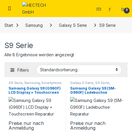
Open
0
Start
Samsung
Galaxy S Serie
S9 Serie
S9 Serie
Alle 8 Ergebnisse werden angezeigt
Filters
S9 Serie
,
Samsung
,
Smartphone
Galaxy S Serie
,
S9 Serie
,
Reparatur
Samsung
,
Smartphone
Samsung Galaxy S9 (G960F)
Samsung Galaxy S9 (SM-
Reparatur
LCD Display + Touchscreen
G960F) Ladebuchse
Reparatur
Reparatur
Preise nur nach
Preise nur nach
Anmeldung
Anmeldung