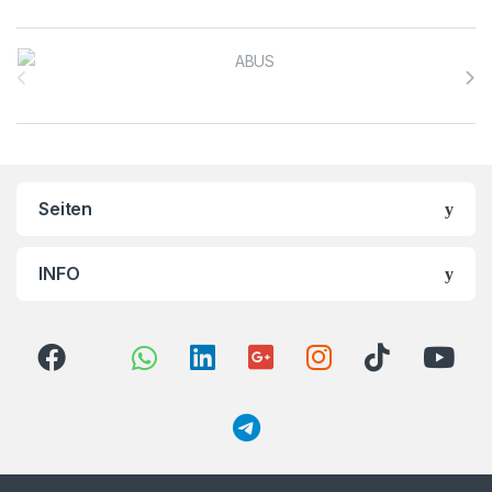
Brands Carousel
Seiten
INFO