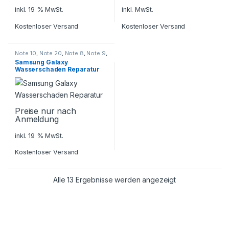
inkl. 19 % MwSt.
inkl. MwSt.
Kostenloser Versand
Kostenloser Versand
Note 10
,
Note 20
,
Note 8
,
Note 9
,
S10 Serie
,
S8 Serie
,
S9 Serie
,
Samsung Galaxy
Samsung
,
Smartphone
Wasserschaden Reparatur
Reparatur
Preise nur nach
Anmeldung
inkl. 19 % MwSt.
Kostenloser Versand
Alle 13 Ergebnisse werden angezeigt