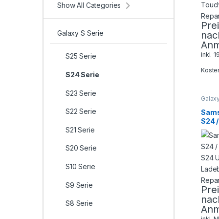
Show All Categories
Pre
Galaxy S Serie
nac
Anm
inkl. 
S25 Serie
Koste
S24 Serie
S23 Serie
Galaxy
Serie
,
Smart
S22 Serie
Sams
Repar
S24 /
S21 Serie
S24 U
Lade
Repa
S20 Serie
S10 Serie
S9 Serie
Pre
nac
S8 Serie
Anm
inkl. 