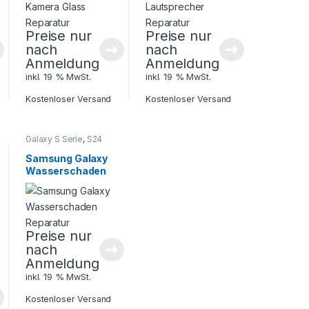
Preise nur
Preise nur
nach
nach
Anmeldung
Anmeldung
inkl. 19 % MwSt.
inkl. 19 % MwSt.
Kostenloser Versand
Kostenloser Versand
Galaxy S Serie
,
S24
Serie
,
Samsung
,
Smartphone
Samsung Galaxy
Reparatur
Wasserschaden
Reparatur
Preise nur
nach
Anmeldung
inkl. 19 % MwSt.
Kostenloser Versand