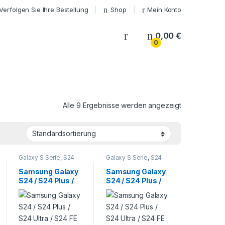
Verfolgen Sie Ihre Bestellung
Shop
Mein Konto
My Account
0,00
€
0
Alle 9 Ergebnisse werden angezeigt
Galaxy S Serie
,
S24
Galaxy S Serie
,
S24
Serie
,
Samsung
,
Serie
,
Samsung
,
Smartphone
Smartphone
Samsung Galaxy
Samsung Galaxy
Reparatur
Reparatur
S24 / S24 Plus /
S24 / S24 Plus /
S24 Ultra / S24 FE
S24 Ultra / S24 FE
Kamera Glass
Lautsprecher
Reparatur
Reparatur