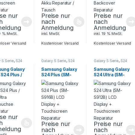
ise nur
Preise nur
Preise nur
h
nach
nach
eldung
Anmeldung
Anmeldung
19 % MwSt.
inkl. MwSt.
inkl. 19 % MwSt.
nloser Versand
Kostenloser Versand
Kostenloser Versand
 S Serie
,
S24
Galaxy S Serie
,
S24
Galaxy S Serie
,
S24
Samsung
,
Serie
,
Samsung
,
Serie
,
Samsung
,
phone
Smartphone
Smartphone
ung Galaxy
Samsung Galaxy
Samsung Galaxy
atur
Reparatur
Reparatur
 S24 Plus /
S24 Plus (SM-
S24 Ultra (SM-
ltra
S916B) LCD
S912B) LCD
buchse
Display +
Display +
ratur
Touchscreen
Touchscreen
Reparatur
Reparatur
ise nur
h
Preise nur
Preise nur
eldung
nach
nach
MwSt.