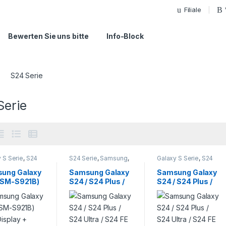
Filiale
Bewerten Sie uns bitte
Info-Block
S24 Serie
Serie
 S Serie
,
S24
S24 Serie
,
Samsung
,
Galaxy S Serie
,
S24
Samsung
,
Smartphone
Serie
,
Samsung
,
phone
Reparatur
Smartphone
ung Galaxy
Samsung Galaxy
Samsung Galaxy
atur
Reparatur
(SM-S921B)
S24 / S24 Plus /
S24 / S24 Plus /
Display +
S24 Ultra / S24 FE
S24 Ultra / S24 FE
hscreen
Akku Reparatur /
Backcover
ratur
Tausch
Reparatur