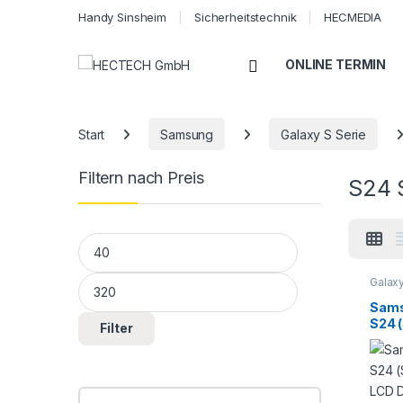
Handy Sinsheim
Sicherheitstechnik
HECMEDIA
Open
ONLINE TERMIN
Start
Samsung
Galaxy S Serie
Filtern nach Preis
S24 
Min. Preis
Max. Preis
Galaxy
Serie
,
Smart
Sams
Repar
S24 
Filter
LCD 
Touc
Repa