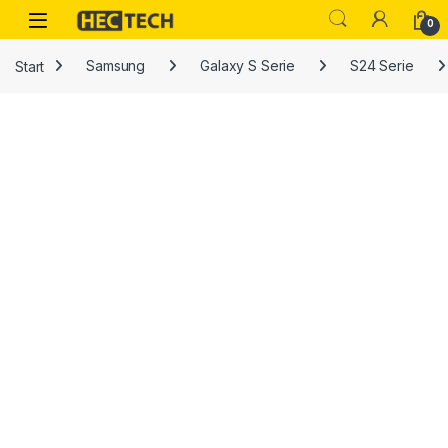
Open
0
Start
Samsung
Galaxy S Serie
S24 Serie