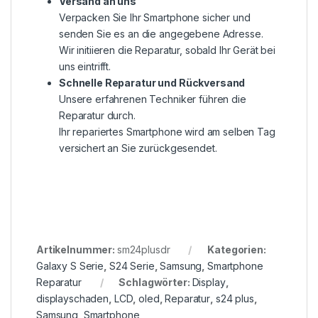
Versand an uns
Verpacken Sie Ihr Smartphone sicher und
senden Sie es an die angegebene Adresse.
Wir initiieren die Reparatur, sobald Ihr Gerät bei
uns eintrifft.
Schnelle Reparatur und Rückversand
Unsere erfahrenen Techniker führen die
Reparatur durch.
Ihr repariertes Smartphone wird am selben Tag
versichert an Sie zurückgesendet.
Artikelnummer:
sm24plusdr
Kategorien:
Galaxy S Serie
,
S24 Serie
,
Samsung
,
Smartphone
Reparatur
Schlagwörter:
Display
,
displayschaden
,
LCD
,
oled
,
Reparatur
,
s24 plus
,
Samsung
,
Smartphone