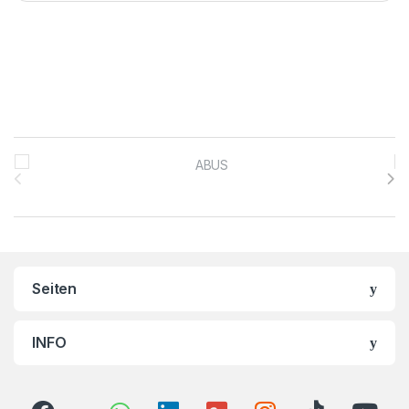
Brands Carousel
Seiten
INFO