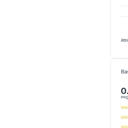
Att
Ba
0
ins