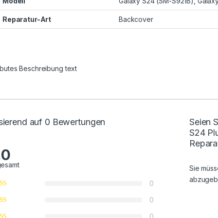
Modell
Galaxy S24 (SM-S921B), Galaxy 
Reparatur-Art
Backcover
ributes Beschreibung text
sierend auf 0 Bewertungen
Seien S
S24 Pl
Repara
.0
gesamt
Sie müs
abzugeb
0
0
0