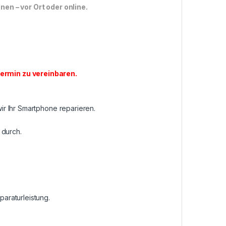
n – vor Ort oder online.
ermin zu vereinbaren
.
r Ihr Smartphone reparieren.
 durch.
araturleistung.