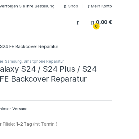
Verfolgen Sie Ihre Bestellung
Shop
Mein Konto
My Account
0,00
€
0
/ S24 FE Backcover Reparatur
ie
,
Samsung
,
Smartphone Reparatur
laxy S24 / S24 Plus / S24
4 FE Backcover Reparatur
nloser Versand
 Filiale:
1-2 Tag
(mit Termin )