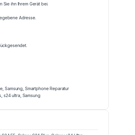
n Sie ihn Ihrem Gerät bei.
ngegebene Adresse.
urückgesendet.
ie
,
Samsung
,
Smartphone Reparatur
s
,
s24 ultra
,
Samsung