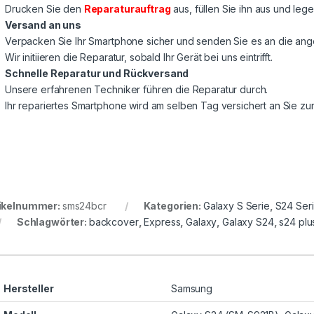
Drucken Sie den
Reparaturauftrag
aus, füllen Sie ihn aus und lege
Versand an uns
Verpacken Sie Ihr Smartphone sicher und senden Sie es an die a
Wir initiieren die Reparatur, sobald Ihr Gerät bei uns eintrifft.
Schnelle Reparatur und Rückversand
Unsere erfahrenen Techniker führen die Reparatur durch.
Ihr repariertes Smartphone wird am selben Tag versichert an Sie z
ikelnummer:
sms24bcr
Kategorien:
Galaxy S Serie
,
S24 Ser
Schlagwörter:
backcover
,
Express
,
Galaxy
,
Galaxy S24
,
s24 plu
Hersteller
Samsung