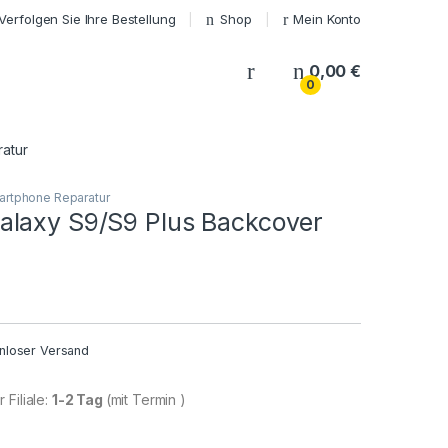
Verfolgen Sie Ihre Bestellung
Shop
Mein Konto
My Account
0,00
€
0
atur
rtphone Reparatur
laxy S9/S9 Plus Backcover
nloser Versand
 Filiale:
1-2 Tag
(mit Termin )