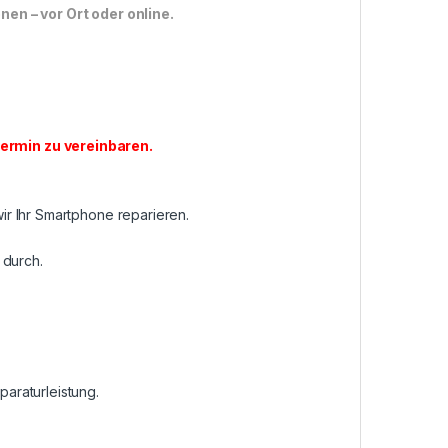
n – vor Ort oder online.
ermin zu vereinbaren
.
r Ihr Smartphone reparieren.
 durch.
araturleistung.