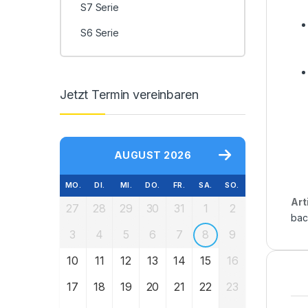
S7 Serie
S6 Serie
Jetzt Termin vereinbaren
AUGUST 2026
MO.
DI.
MI.
DO.
FR.
SA.
SO.
Art
27
28
29
30
31
1
2
bac
3
4
5
6
7
8
9
10
11
12
13
14
15
16
17
18
19
20
21
22
23