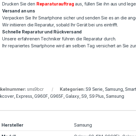
Drucken Sie den
Reparaturauftrag
aus, füllen Sie ihn aus und lege
Versand an uns
Verpacken Sie Ihr Smartphone sicher und senden Sie es an die a
Wir initiieren die Reparatur, sobald Ihr Gerät bei uns eintrifft.
Schnelle Reparatur und Rückversand
Unsere erfahrenen Techniker führen die Reparatur durch.
Ihr repariertes Smartphone wird am selben Tag versichert an Sie z
ikelnummer:
sms9bcr
Kategorien:
S9 Serie
,
Samsung
,
Smar
kcover
,
Express
,
G960F
,
G965F
,
Galaxy
,
S9
,
S9 Plus
,
Samsung
Hersteller
Samsung