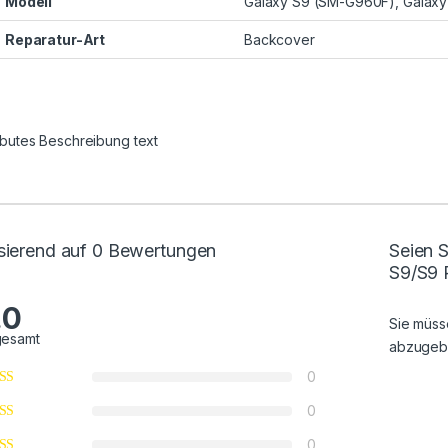
Modell
Galaxy S9 (SM-G960F), Galaxy
Reparatur-Art
Backcover
ributes Beschreibung text
sierend auf 0 Bewertungen
Seien S
S9/S9 
.0
Sie müs
gesamt
abzugeb
0
0
0