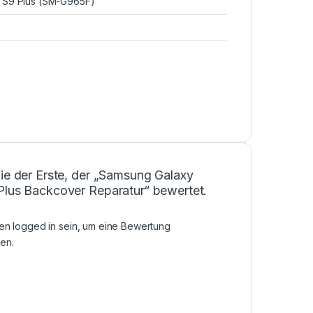
 S9 Plus (SM-G965F)
ie der Erste, der „Samsung Galaxy
Plus Backcover Reparatur“ bewertet.
sen
logged in
sein, um eine Bewertung
en.