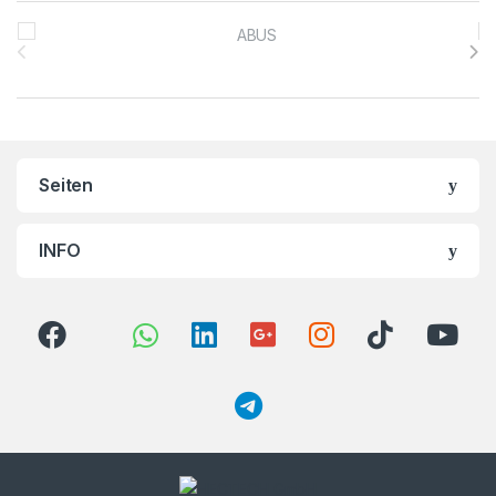
Brands Carousel
Seiten
INFO