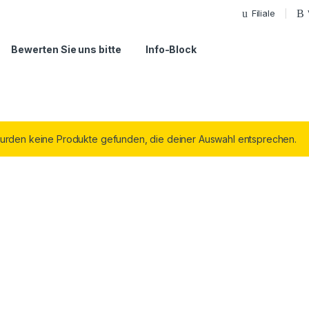
Filiale
Bewerten Sie uns bitte
Info-Block
urden keine Produkte gefunden, die deiner Auswahl entsprechen.