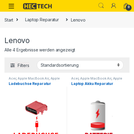
Open
0
Start
Laptop Reparatur
Lenovo
Lenovo
Alle 4 Ergebnisse werden angezeigt
Filters
Acer
,
Apple MacBook Air
,
Apple
Acer
,
Apple MacBook Air
,
Apple
MacBook Pro
,
Asus
,
Dell
,
HP
,
MacBook Pro
,
Asus
,
Dell
,
HP
,
Ladebuchse Reparatur
Laptop Akku Reparatur
Huawei Matebook
,
Laptop
Huawei Matebook
,
Laptop
Reparatur
,
Lenovo
,
Microsoft
,
Reparatur
,
Lenovo
,
Microsoft
,
Samsung Galaxy Book
Samsung Galaxy Book