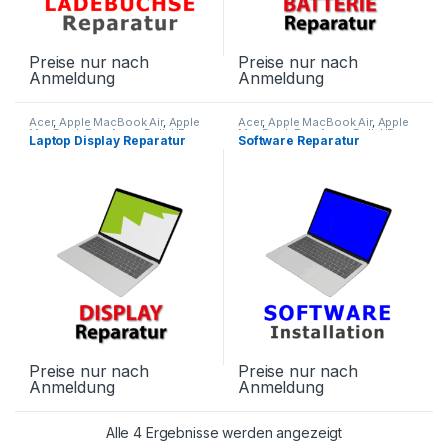
Preise nur nach
Preise nur nach
Anmeldung
Anmeldung
Acer
,
Apple MacBook Air
,
Apple
Acer
,
Apple MacBook Air
,
Apple
MacBook Pro
,
Asus
,
Dell
,
HP
,
MacBook Pro
,
Asus
,
Dell
,
HP
,
Laptop Display Reparatur
Software Reparatur
Huawei Matebook
,
Laptop
Huawei Matebook
,
Laptop
Reparatur
,
Lenovo
,
Microsoft
,
Reparatur
,
Lenovo
,
Microsoft
,
Samsung Galaxy Book
Samsung Galaxy Book
Preise nur nach
Preise nur nach
Anmeldung
Anmeldung
Alle 4 Ergebnisse werden angezeigt