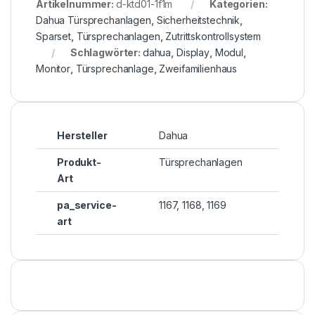
Artikelnummer:
d-ktd01-1f1m
Kategorien:
Dahua Türsprechanlagen
,
Sicherheitstechnik
,
Sparset
,
Türsprechanlagen
,
Zutrittskontrollsystem
Schlagwörter:
dahua
,
Display
,
Modul
,
Monitor
,
Türsprechanlage
,
Zweifamilienhaus
Hersteller
Dahua
Produkt-
Türsprechanlagen
Art
pa_service-
1167, 1168, 1169
art