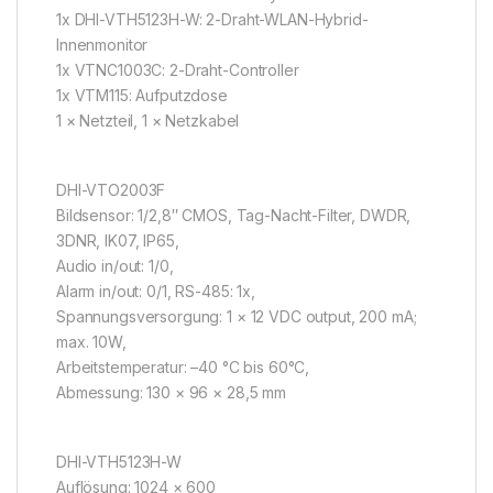
1x DHI-VTH5123H-W: 2-Draht-WLAN-Hybrid-
Innenmonitor
1x VTNC1003C: 2-Draht-Controller
1x VTM115: Aufputzdose
1 × Netzteil, 1 × Netzkabel
DHI-VTO2003F
Bildsensor: 1/2,8″ CMOS, Tag-Nacht-Filter, DWDR,
3DNR, IK07, IP65,
Audio in/out: 1/0,
Alarm in/out: 0/1, RS-485: 1x,
Spannungsversorgung: 1 × 12 VDC output, 200 mA;
max. 10W,
Arbeitstemperatur: –40 °C bis 60°C,
Abmessung: 130 × 96 × 28,5 mm
DHI-VTH5123H-W
Auflösung: 1024 × 600