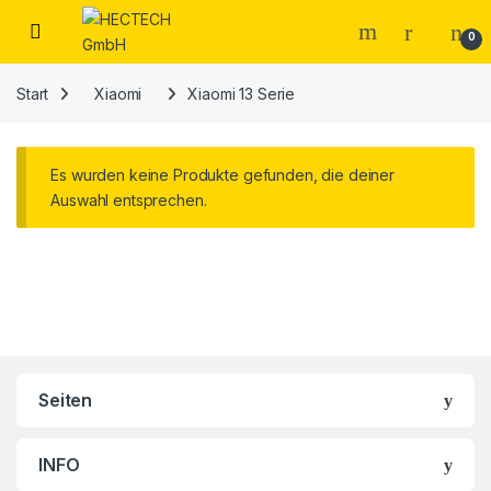
Open
0
Start
Xiaomi
Xiaomi 13 Serie
Es wurden keine Produkte gefunden, die deiner
Auswahl entsprechen.
Brands Carousel
Seiten
INFO