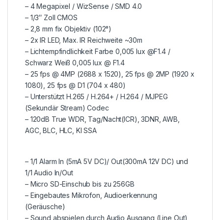
– 4 Megapixel / WizSense / SMD 4.0
– 1/3″ Zoll CMOS
– 2,8 mm fix Objektiv (102°)
– 2x IR LED, Max. IR Reichweite ~30m
– Lichtempfindlichkeit Farbe 0,005 lux @F1.4 /
Schwarz Weiß 0,005 lux @ F1.4
– 25 fps @ 4MP (2688 x 1520), 25 fps @ 2MP (1920 x
1080), 25 fps @ D1 (704 x 480)
– Unterstützt H.265 / H.264+ / H.264 / MJPEG
(Sekundär Stream) Codec
– 120dB True WDR, Tag/Nacht(ICR), 3DNR, AWB,
AGC, BLC, HLC, KI SSA
– 1/1 Alarm In (5mA 5V DC)/ Out(300mA 12V DC) und
1/1 Audio In/Out
– Micro SD-Einschub bis zu 256GB
– Eingebautes Mikrofon, Audioerkennung
(Geräusche)
– Sound abspielen durch Audio Ausgang (Line Out)