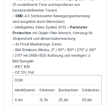
(11 vordefinierte Töne und Importieren von
benutzerdefinierten Tönen)
–
SMD
4.0 (Verbesserter Bewegungserkennung
wird ausgelöst durch Menschen)
– Intelligentes Video System (IVS):
– Perimeter
Protection
mit Objekt Filter Mensch, Fahrzeug für
Stolperdraht und Bereichsüberwachung
– 4x Privat Maskierungs Zonen
– Bild-Rotations-Modus, 0° / 90° / 180° / 270° // (90°
/ 270° mit 2688×1520 Auflösung und niedriger) //
Bild-Spiegeln
– IP67, IK10
– DC 12V, PoE
DORI
Identifizieren
Erkennen
Beobachten
Entdecken
6,4m
12,7m
25,4m
63,6m