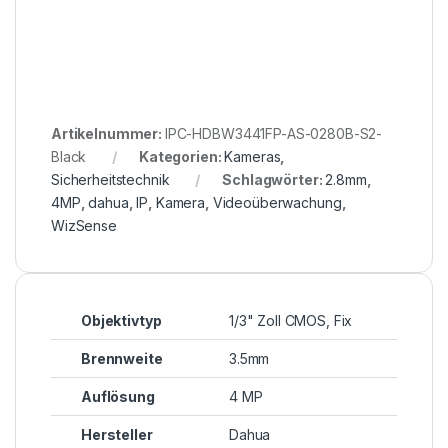
Artikelnummer:
IPC-HDBW3441FP-AS-0280B-S2-
Black
Kategorien:
Kameras
,
Sicherheitstechnik
Schlagwörter:
2.8mm
,
4MP
,
dahua
,
IP
,
Kamera
,
Videoüberwachung
,
WizSense
Objektivtyp
1/3" Zoll CMOS, Fix
Brennweite
3.5mm
Auflösung
4 MP
Hersteller
Dahua