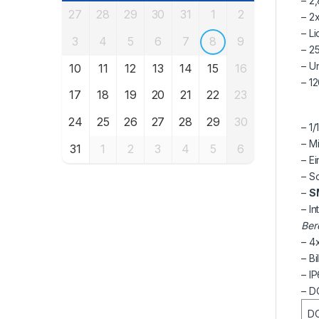
– 2
27
28
29
30
31
1
2
– 2
– L
3
4
5
6
7
8
9
– 2
– U
10
11
12
13
14
15
16
– 1
17
18
19
20
21
22
23
24
25
26
27
28
29
30
– 1
– M
31
1
2
3
4
5
6
– E
– S
–
S
– I
Ber
– 4
– B
– IP
– D
D