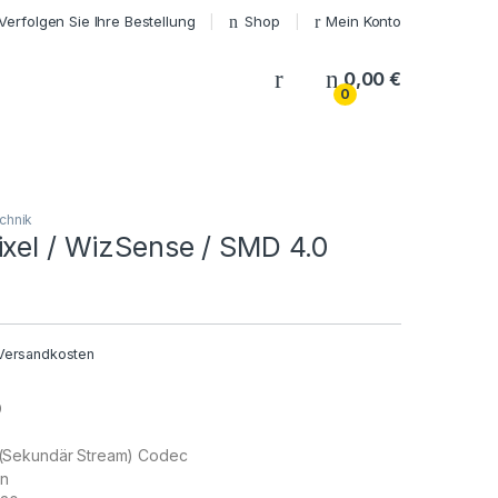
Verfolgen Sie Ihre Bestellung
Shop
Mein Konto
My Account
0,00
€
0
chnik
ixel / WizSense / SMD 4.0
Versandkosten
D
(Sekundär Stream) Codec
on