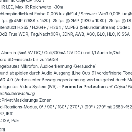
,8 mm fix Objektiv (102°)
x IR LED, Max. IR Reichweite ~30m
ichtempfindlichkeit Farbe 0,005 lux @F1.4 / Schwarz Weiß 0,005 lux @
5 fps @ 4MP (2688 x 1520), 25 fps @ 2MP (1920 x 1080), 25 fps @ D1
nterstützt H.265 / H.264+ / H.264 / MJPEG (Sekundär Stream) Codec
20dB True WDR, Tag/Nacht(ICR), 3DNR, AWB, AGC, BLC, HLC, KI SSA
/1 Alarm In (5mA 5V DC)/ Out(300mA 12V DC) und 1/1 Audio In/Out
icro SD-Einschub bis zu 256GB
ingebautes Mikrofon, Audioerkennung (Geräusche)
ound abspielen durch Audio Ausgang (Line Out) (11 vordefinierte Tön
MD
4.0 (Verbesserter Bewegungserkennung wird ausgelöst durch 
ntelligentes Video System (IVS):
– Perimeter Protection
mit Objekt Fi
eichsüberwachung
x Privat Maskierungs Zonen
ild-Rotations-Modus, 0° / 90° / 180° / 270° // (90° / 270° mit 2688×15
67, IK10
C 12V, PoE
ORI