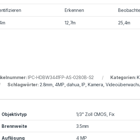
entifizieren
Erkennen
Beobacht
,4m
12,7m
25,4m
ikelnummer:
IPC-HDBW3441FP-AS-0280B-S2
Kategorien:
K
Schlagwörter:
2.8mm
,
4MP
,
dahua
,
IP
,
Kamera
,
Videoüberwach
Objektivtyp
1/3" Zoll CMOS, Fix
Brennweite
3.5mm
Auflösung
4 MP