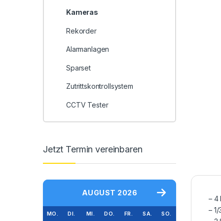
Kameras
Rekorder
Alarmanlagen
Sparset
Zutrittskontrollsystem
CCTV Tester
Jetzt Termin vereinbaren
AUGUST 2026
– 4
– 1
MO.
DI.
MI.
DO.
FR.
SA.
SO.