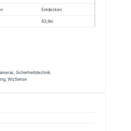
en
Entdecken
63,6m
ameras
,
Sicherheitstechnik
ung
,
WizSense