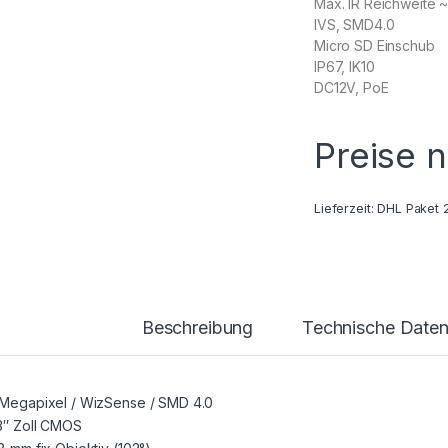
Max. IR Reichweite 
IVS, SMD4.0
Micro SD Einschub
IP67, IK10
DC12V, PoE
Preise 
Lieferzeit:
DHL Paket 
Beschreibung
Technische Date
 Megapixel / WizSense / SMD 4.0
/3″ Zoll CMOS